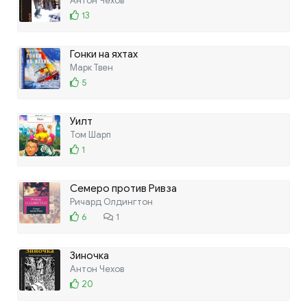
Антон Чехов
13
Гонки на яхтах
Марк Твен
5
Уилт
Том Шарп
1
Семеро против Ривза
Ричард Олдингтон
6
1
Зиночка
Антон Чехов
20