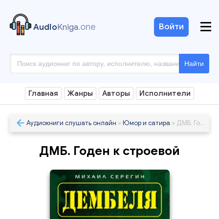
.one
Войти
Audio
Kniga
Найти
Главная
Жанры
Авторы
Исполнители
Аудиокниги слушать онлайн
»
Юмор и сатира
» ДМБ. Годен к строевой
ДМБ. Годен к строевой