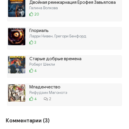
Двойная реинкарнация Ерофея Завьялова
Галина Волкова
20
Глориаль
Ларри Нивен, Грегори Бенфорд
3
Старые добрые времена
Роберт Шекли
4
Младенчество
Рифудзин Магонотэ
4
2
Комментарии (3)