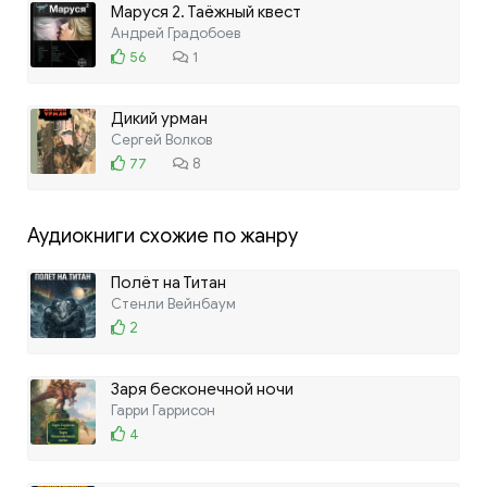
Маруся 2. Таёжный квест
Андрей Градобоев
56
1
Дикий урман
Сергей Волков
77
8
Аудиокниги схожие по жанру
Полёт на Титан
Стенли Вейнбаум
2
Заря бесконечной ночи
Гарри Гаррисон
4