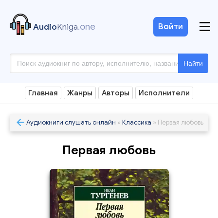
.one
Войти
Audio
Kniga
Найти
Главная
Жанры
Авторы
Исполнители
Аудиокниги слушать онлайн
»
Классика
» Первая любовь
Первая любовь