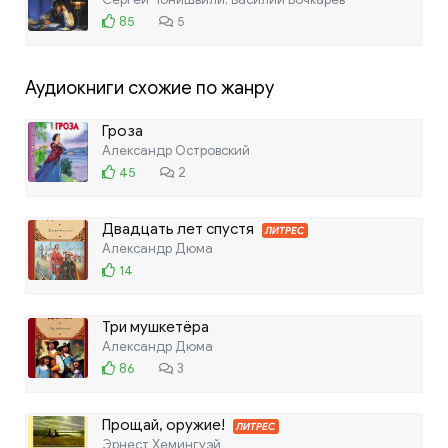
85
5
Аудиокниги схожие по жанру
Гроза
Александр Островский
45
2
Двадцать лет спустя
ЛИТРЕС
Александр Дюма
14
Три мушкетёра
Александр Дюма
86
3
Прощай, оружие!
ЛИТРЕС
Эрнест Хемингуэй