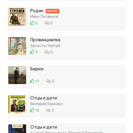
Рудин
ЛИТРЕС
Иван Литвинов
5
0
Провинциалка
Артисты Театра
9
0
Бирюк
17
0
Отцы и дети
Валерий Карнаух
15
0
Отцы и дети
Сергей Чонишвили, Василий Бочкарёв