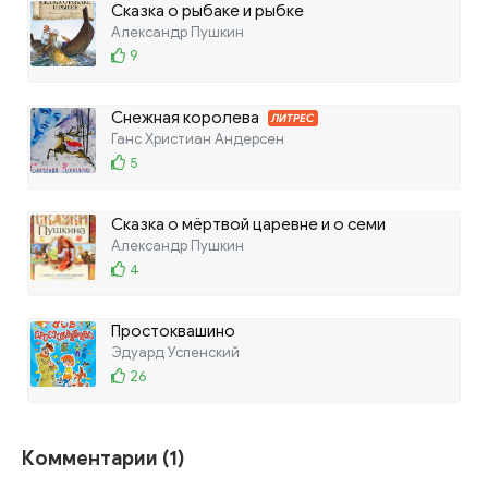
Сказка о рыбаке и рыбке
Александр Пушкин
9
Снежная королева
ЛИТРЕС
Ганс Христиан Андерсен
5
Сказка о мёртвой царевне и о семи
богатырях
Александр Пушкин
4
Простоквашино
Эдуард Успенский
26
Комментарии (1)