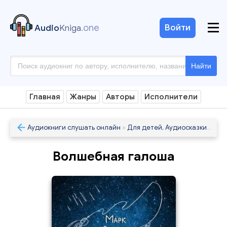
.one
Войти
Audio
Kniga
Найти
Главная
Жанры
Авторы
Исполнители
Аудиокниги слушать онлайн
»
Для детей, Аудиосказки
» Вол
Волшебная галоша