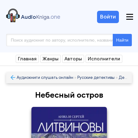
.one
Войти
Audio
Kniga
Найти
Главная
Жанры
Авторы
Исполнители
Аудиокниги слушать онлайн
»
Русские детективы
»
Детективы
Небесный остров