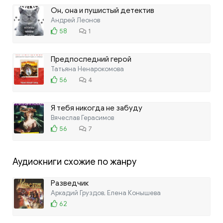
Он, она и пушистый детектив
Андрей Леонов
58
1
Предпоследний герой
Татьяна Ненарокомова
56
4
Я тебя никогда не забуду
Вячеслав Герасимов
56
7
Аудиокниги схожие по жанру
Разведчик
Аркадий Груздов, Елена Конышева
62