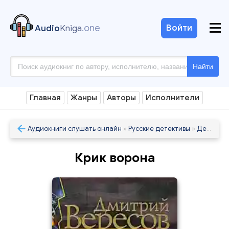
.one
Войти
Audio
Kniga
Найти
Главная
Жанры
Авторы
Исполнители
Аудиокниги слушать онлайн
»
Русские детективы
»
Детективы
Крик ворона