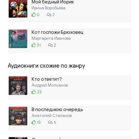
Мой бедный Йорик
Ирина Воробьёва
5
3
Кот госпожи Брюховец
Маргарита Иванова
31
2
Аудиокниги схожие по жанру
Кто ответит?
Андрей Молчанов
23
В последнюю очередь
Анатолий Степанов
13
5