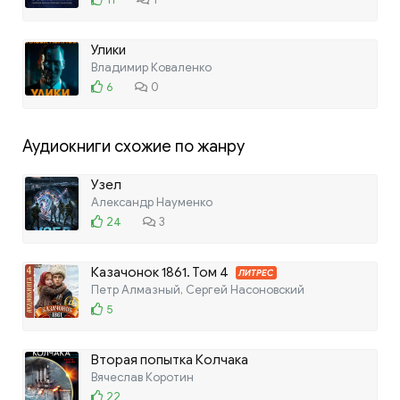
Улики
Владимир Коваленко
6
0
Аудиокниги схожие по жанру
Узел
Александр Науменко
24
3
Казачонок 1861. Том 4
ЛИТРЕС
Петр Алмазный, Сергей Насоновский
5
Вторая попытка Колчака
Вячеслав Коротин
22