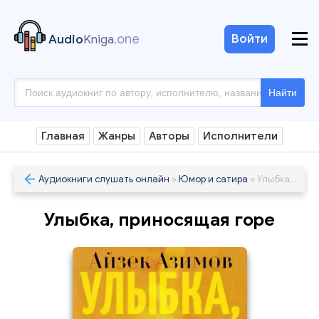
.one
Войти
Audio
Kniga
Найти
Главная
Жанры
Авторы
Исполнители
Аудиокниги слушать онлайн
»
Юмор и сатира
» Улыбка, приносящая горе
Улыбка, приносящая горе