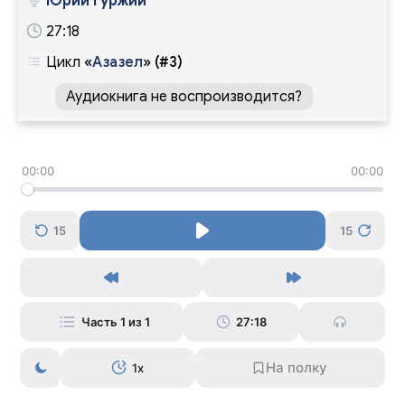
Юрий Гуржий
27:18
Цикл
«
Азазел
»
(#3)
Аудиокнига не воспроизводится?
00:00
00:00
15
15
Часть 1 из 1
27:18
1x