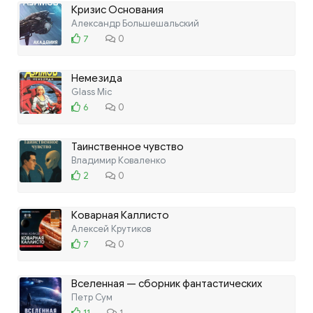
Кризис Основания
Александр Большешальский
7
0
Немезида
Glass Mic
6
0
Таинственное чувство
Владимир Коваленко
2
0
Коварная Каллисто
Алексей Крутиков
7
0
Вселенная — сборник фантастических
рассказов
Петр Сум
11
1