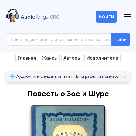
.one
Войти
Audio
Kniga
Найти
Главная
Жанры
Авторы
Исполнители
Аудиокниги слушать онлайн
»
Биографии и мемуары
» Повесть о Зое и Шуре
Повесть о Зое и Шуре