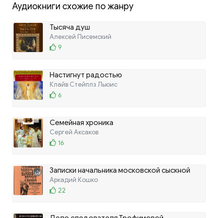
Аудиокниги схожие по жанру
Тысяча душ
Алексей Писемский
9
Настигнут радостью
Клайв Стейплз Льюис
6
Семейная хроника
Сергей Аксаков
16
Записки начальника московской сыскной
полиции
Аркадий Кошко
22
Дело следователя Трофимовой