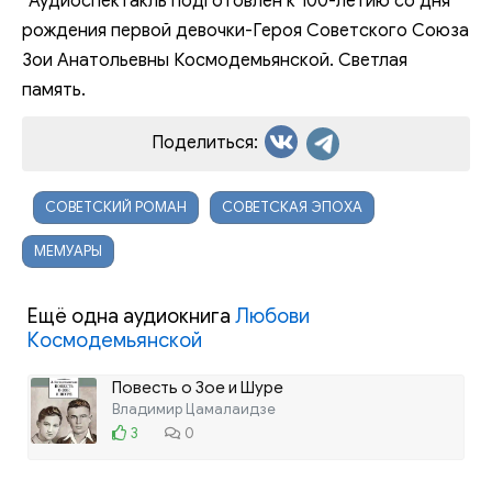
*Аудиоспектакль подготовлен к 100-летию со дня
рождения первой девочки-Героя Советского Союза
Зои Анатольевны Космодемьянской. Светлая
память.
Поделиться:
СОВЕТСКИЙ РОМАН
СОВЕТСКАЯ ЭПОХА
МЕМУАРЫ
Ещё одна аудиокнига
Любови
Космодемьянской
Повесть о Зое и Шуре
Владимир Цамалаидзе
3
0