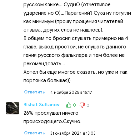
русском языке... СуднО (отчетливое
ударение но О)...Парагений? Сука ну погугли
как минимум (прошу прощения читателей
отзыва, других слов не нашлось).
В общем то бросил слушать примерно на 4
главе, вывод простой, не слушать данного
гения русского фальклера и тем более не
рекомендовать...
Хотел бы еще многое сказать, но уже и так
портянка большая))
Ответить
4 ноября 2025 в 15:17
Rishat Sultanov
0
0
26% прослушал ничего
происходящего.Скучно.
Ответить
31 октября 2024 в 13:03