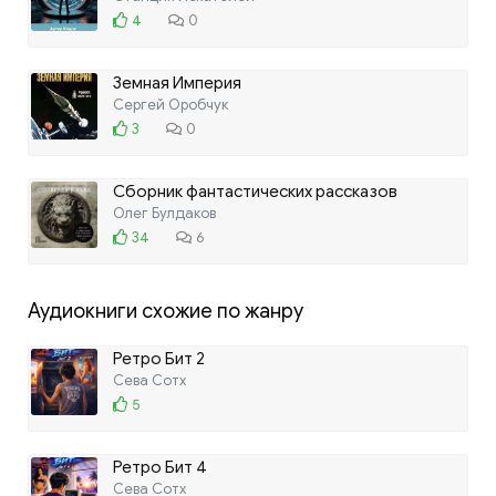
4
0
Земная Империя
Сергей Оробчук
3
0
Сборник фантастических рассказов
Олег Булдаков
34
6
Аудиокниги схожие по жанру
Ретро Бит 2
Сева Сотх
5
Ретро Бит 4
Сева Сотх