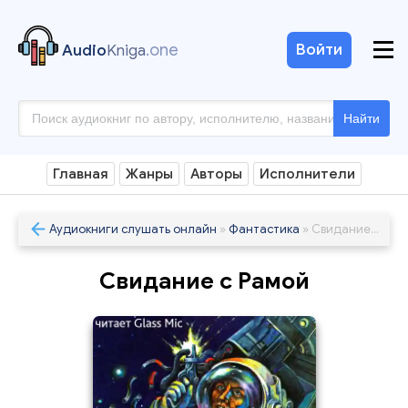
.one
Войти
Audio
Kniga
Найти
Главная
Жанры
Авторы
Исполнители
Аудиокниги слушать онлайн
»
Фантастика
» Свидание с Рамой
Свидание с Рамой