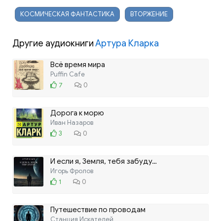
КОСМИЧЕСКАЯ ФАНТАСТИКА
ВТОРЖЕНИЕ
Другие аудиокниги
Артура Кларка
Всё время мира
Puffin Cafe
7
0
Дорога к морю
Иван Назаров
3
0
И если я, Земля, тебя забуду…
Игорь Фролов
1
0
Путешествие по проводам
Станция Искателей