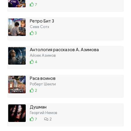
7
Ретро Бит 3
Сева Сотх
3
Антология рассказов А. Азимова
Айзек Азимов
4
Раса воинов
Роберт Шекли
2
Душман
Георгий Немов
7
2