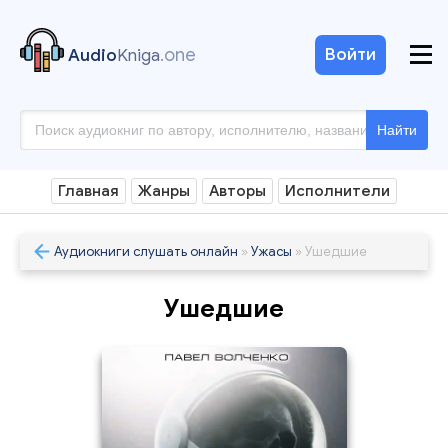
.one
Войти
Audio
Kniga
Найти
Главная
Жанры
Авторы
Исполнители
Аудиокниги слушать онлайн
»
Ужасы
» Ушедшие
Ушедшие