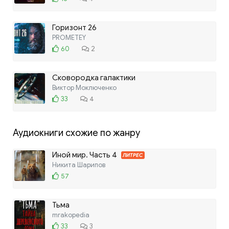
Горизонт 26
PROMETEY
60
2
Сковородка галактики
Виктор Моключенко
33
4
Аудиокниги схожие по жанру
Иной мир. Часть 4
ЛИТРЕС
Никита Шарипов
57
Тьма
mrakopedia
33
3