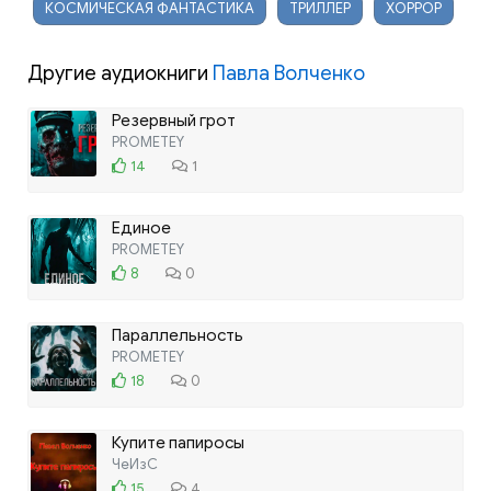
КОСМИЧЕСКАЯ ФАНТАСТИКА
ТРИЛЛЕР
ХОРРОР
Другие аудиокниги
Павла Волченко
Резервный грот
PROMETEY
14
1
Единое
PROMETEY
8
0
Параллельность
PROMETEY
18
0
Купите папиросы
ЧеИзС
15
4