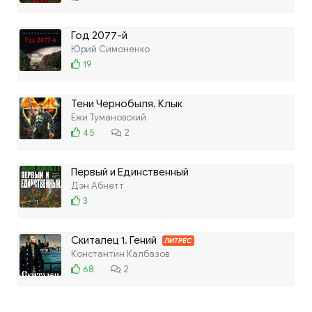
Год 2077-й
Юрий Симоненко
19
Тени Чернобыля. Клык
Ежи Тумановский
45
2
Первый и Единственный
Дэн Абнетт
3
Скиталец 1. Гений
ЛИТРЕС
Константин Калбазов
68
2