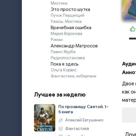
Мистика
Это просто шутка
Пучок Перцепций
Ужасы, Мистика
Врачебная ошибка
Мария Воронова
Роман
Александр Матросов
Павел Журба
Радиопостановка
Ауди
Пока я здесь
Ольга Корвис
Анно
Фантастика, киберпанк
Двое 
как о
Лучшее за неделю
матер
По прозвищу Святой. 1-
5 книга
Алексей Евтушенко
Фантастика
Дру