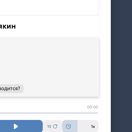
якин
водится?
00:00
15
1x