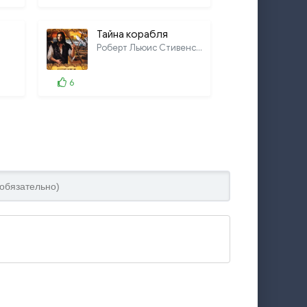
Тайна корабля
Роберт Льюис Стивенсон, Ллойд Осборн
6