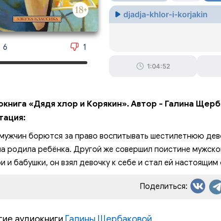
djadja-khlor-i-korjakin
6
1
1:04:52
окнига «Дядя хлор и Корякин». Автор - Галина Щерб
тация:
мужчин борются за право воспитывать шестилетнюю дево
на родила ребёнка. Другой же совершил поистине мужско
и и бабушки, он взял девочку к себе и стал ей настоящим
Поделиться:
гие аудиокниги
Галины Щербаковой