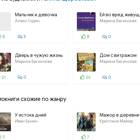
Мальчик и девочка
Ей во вред живущ
Алекс Годин
Марина Багинская
8
3
8
0
Дверь в чужую жизнь
Дом с витражом
Марина Багинская
Марина Багинская
21
0
25
0
иокниги схожие по жанру
У истока дней
Мажор в деревне
Иван Бунин
Кристина Майер
3
7