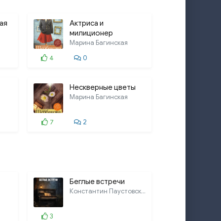
ая
Актриса и
милиционер
Марина Багинская
4
0
Нескверные цветы
Марина Багинская
7
2
Беглые встречи
Константин Паустовский
3