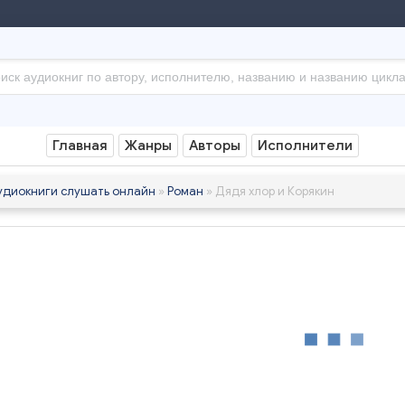
Главная
Жанры
Авторы
Исполнители
удиокниги слушать онлайн
»
Роман
» Дядя хлор и Корякин