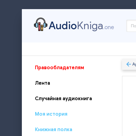
Audio
Kniga
.one
А
Правообладателям
Лента
Случайная аудиокнига
Моя история
Книжная полка