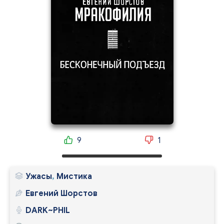
9
1
Ужасы
,
Мистика
Евгений Шорстов
DARK~PHIL