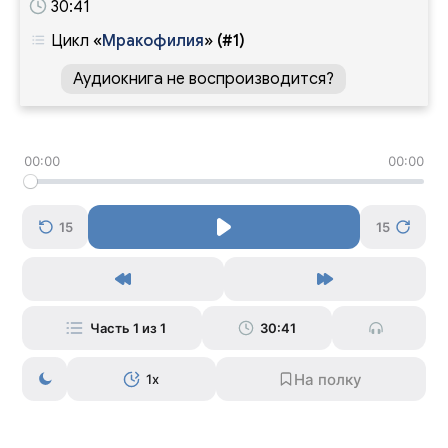
30:41
Цикл
«
Мракофилия
»
(#1)
Аудиокнига не воспроизводится?
00:00
00:00
15
15
Часть 1 из 1
30:41
1x