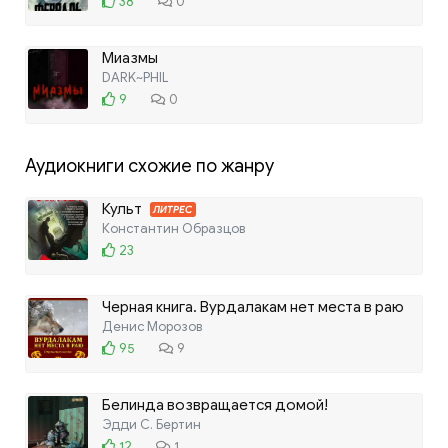
38
0
Миазмы
DARK~PHIL
9
0
Аудиокниги схожие по жанру
Культ
ЛИТРЕС
Константин Образцов
23
Черная книга. Вурдалакам нет места в раю
Денис Морозов
95
9
Белинда возвращается домой!
Эдди С. Бертин
12
1