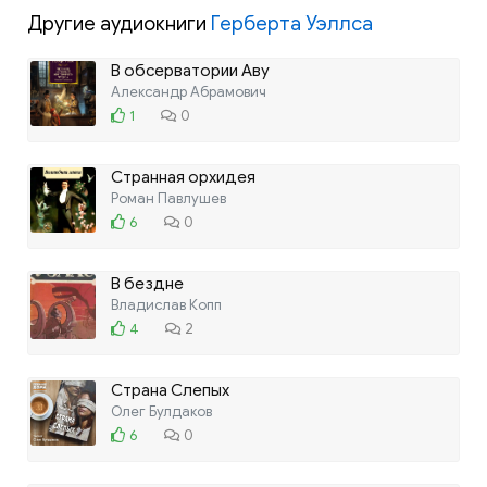
Другие аудиокниги
Герберта Уэллса
В обсерватории Аву
Александр Абрамович
1
0
Странная орхидея
Роман Павлушев
6
0
В бездне
Владислав Копп
4
2
Страна Слепых
Олег Булдаков
6
0