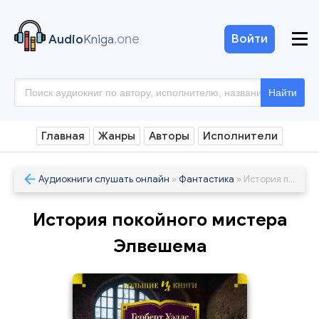
.one
Войти
Audio
Kniga
Найти
Главная
Жанры
Авторы
Исполнители
Аудиокниги слушать онлайн
»
Фантастика
» История покойного мистера Элвешема
История покойного мистера
Элвешема