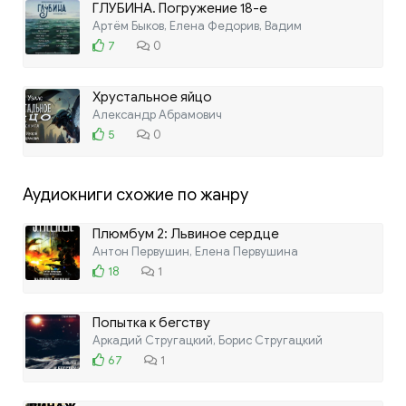
ГЛУБИНА. Погружение 18-е
Артём Быков, Елена Федорив, Вадим
7
0
Хрустальное яйцо
Александр Абрамович
5
0
Аудиокниги схожие по жанру
Плюмбум 2: Львиное сердце
Антон Первушин, Елена Первушина
18
1
Попытка к бегству
Аркадий Стругацкий, Борис Стругацкий
67
1