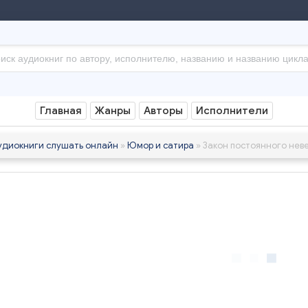
Главная
Жанры
Авторы
Исполнители
удиокниги слушать онлайн
»
Юмор и сатира
» Закон постоянного нев