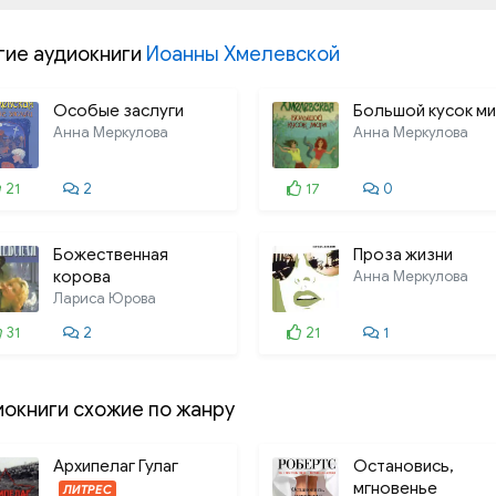
13
гие аудиокниги
Иоанны Хмелевской
14
15
Особые заслуги
Большой кусок м
Анна Меркулова
Анна Меркулова
16
21
2
17
0
17
18
Божественная
Проза жизни
корова
Анна Меркулова
Лариса Юрова
31
2
21
1
иокниги схожие по жанру
Архипелаг Гулаг
Остановись,
мгновенье
ЛИТРЕС