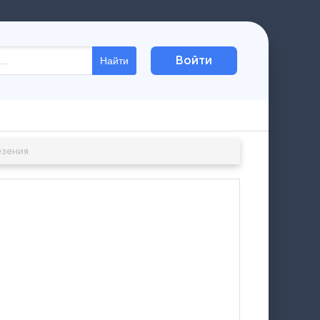
Войти
Найти
езения