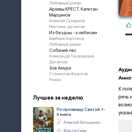
Любовный роман
Архивы КРЕСТ. Капитан
Марцинов
Алексей Сухоруков
Мистика, детектив
Из бездны - к небесам
Барбара Картленд
Любовный роман
Собачий лес
Александр Гоноровский
Детектив
Зов Амура
Ауди
Станислав Федотов
Анно
Роман
К пол
речь 
Лучшее за неделю
возмо
По прозвищу Святой. 1-
указы
5 книга
Алексей Евтушенко
Фантастика