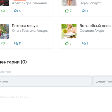
Александр Солженицын
Нора Робертс
60
5
9
1
Плюс на минус
Волшебный дневн
Ольга Громыко, Андрей Уланов
Сесилия Ахерн
90
11
8
1
ентарии (0)
авьтесь