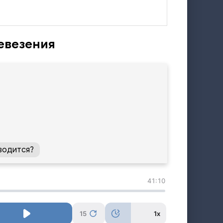
евезения
водится?
41:10
15
1x