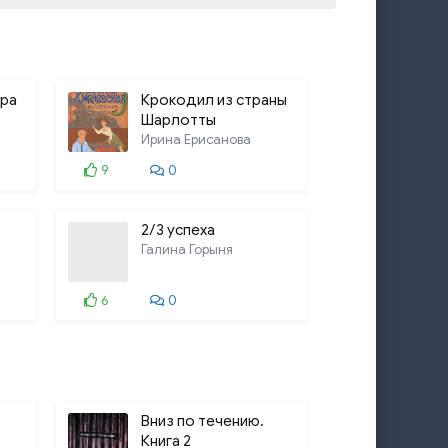
36:50
36:04
ира
Крокодил из страны
25:58
Шарлотты
24:19
Ирина Ерисанова
9
0
23:36
23:20
2/3 успеха
Галина Горыня
6
0
Вниз по течению.
Книга 2