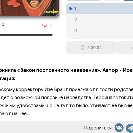
1
2
9
1
3
4
9:30:34
5
6
окнига «Закон постоянного невезения». Автор - Ио
7
тация:
8
ьскому корректору Изе Брант приезжают в гости родстве
9
идёт о возможной половине наследства. Героиня готовит
жными удобствами, но не тут то было. Убивают её бывше
10
вают на неё...
11
Поделиться:
12