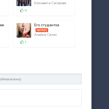
Елизавета Сагирова
11
ик
Его студентка
ЛИТРЕС
Алайна Салах
7