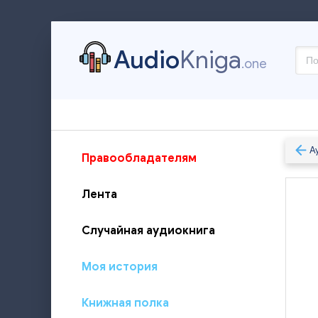
Audio
Kniga
.one
А
Правообладателям
Лента
Случайная аудиокнига
Моя история
Книжная полка