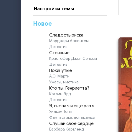
Настройки темы
Новое
Сладость риска
Марджери Аллингем
Детектив
Стенание
Кристофер Джон Сэнсом
Детектив
Покинутые
А.Э. Марти
Ужасы, мистика
Кто ты, Генриетта?
Кэтрин Эрд
Детектив
Я, снова я и ещё раз я
Уильям Тенн
Фантастика, попаданцы
Слушай своё сердце
Барбара Картленд