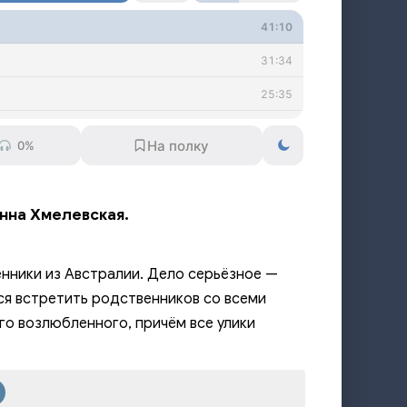
41:10
31:34
25:35
29:38
0%
32:13
44:11
анна Хмелевская.
20:51
22:07
нники из Австралии. Дело серьёзное —
51:54
ся встретить родственников со всеми
го возлюбленного, причём все улики
38:46
28:32
33:56