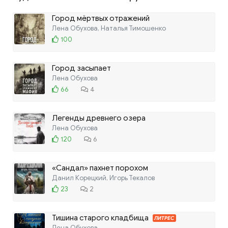
Город мёртвых отражений
Лена Обухова, Наталья Тимошенко
100
Город засыпает
Лена Обухова
66
4
Легенды древнего озера
Лена Обухова
120
6
«Сандал» пахнет порохом
Данил Корецкий, Игорь Текалов
23
2
Тишина старого кладбища
ЛИТРЕС
Лена Обухова