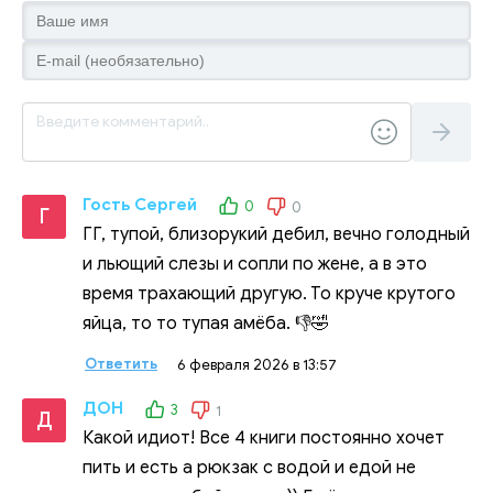
Гость Сергей
0
0
Г
ГГ, тупой, близорукий дебил, вечно голодный
и льющий слезы и сопли по жене, а в это
время трахающий другую. То круче крутого
яйца, то то тупая амёба. 👎🤣
Ответить
6 февраля 2026 в 13:57
ДОН
3
1
Д
Какой идиот! Все 4 книги постоянно хочет
пить и есть а рюкзак с водой и едой не