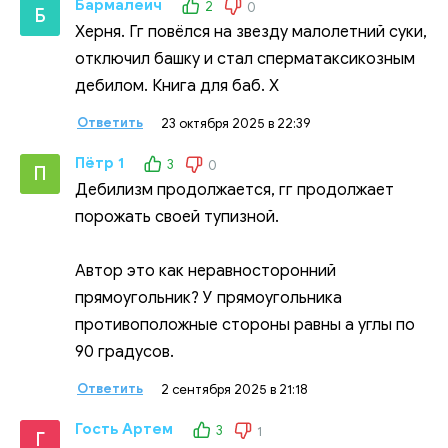
Бармалеич
2
0
Б
Херня. Гг повёлся на звезду малолетний суки,
отключил башку и стал сперматаксикозным
дебилом. Книга для баб. Х
Ответить
23 октября 2025 в 22:39
Пётр 1
3
0
П
Дебилизм продолжается, гг продолжает
порожать своей тупизной.
Автор это как неравносторонний
прямоугольник? У прямоугольника
противоположные стороны равны а углы по
90 градусов.
Ответить
2 сентября 2025 в 21:18
Гость Артем
3
1
Г