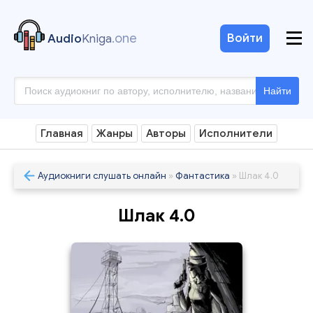
.one
Войти
Audio
Kniga
Найти
Главная
Жанры
Авторы
Исполнители
Аудиокниги слушать онлайн
»
Фантастика
» Шлак 4.0
Шлак 4.0