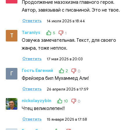
Продолжение мазохизма главного героя.
Автор, завязывай с писаниной. Это не твое.
Ответить
14 июля 2025 в 18:44
Taraniys
5
1
T
Озвучка замечательная. Текст, для своего
жанра, тоже неплох.
Ответить
17 мая 2025 в 20:03
Гость Евгений
2
0
Г
Фрейзера бил Мухаммед Али!
Ответить
26 апреля 2025 в 17:59
nickolayzybin
10
0
Чтец великолепен!!
Ответить
15 января 2025 в 17:58