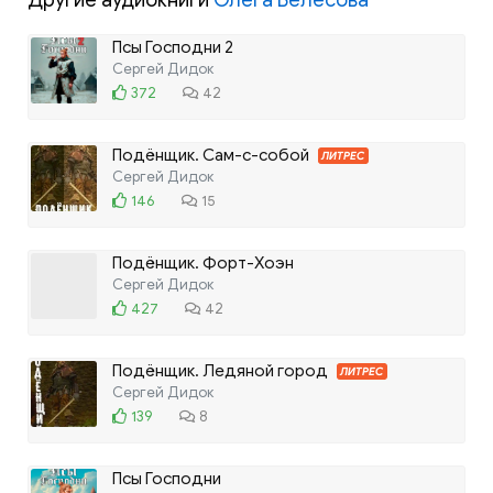
Другие аудиокниги
Олега Велесова
Псы Господни 2
Сергей Дидок
372
42
Подёнщик. Сам-с-собой
ЛИТРЕС
Сергей Дидок
146
15
Подёнщик. Форт-Хоэн
Сергей Дидок
427
42
Подёнщик. Ледяной город
ЛИТРЕС
Сергей Дидок
139
8
Псы Господни