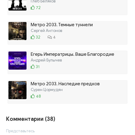
Глеб Беляков
72
Метро 2033. Темные туннели
Сергей Антонов
32
4
Егерь Императрицы. Ваше Благородие
Андрей Булычев
ЛИТРЕС
31
Метро 2033. Наследие предков
Сурен Цормудян
48
Комментарии (38)
Представьтесь