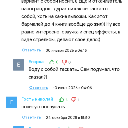
вариант с собой носить)) Ещё и откачиватель
нанограндов , дурак ни как не таскал с
собой, хоть на какие вывозки. Как этот
бармалей до 4 книги вообще до жил)) Ну все
равно интересно, озвучка и спец эффекты, в
виде стрельбы, делают своё дело;)
Ответить
30 января 2026 в 06:15
Егорка
0
0
Е
Воду с собой таскать.. Сам подумал, что
сказал?)
Ответить
10 июня 2026 в 04:05
Гость николай
4
1
Г
советую послушать
Ответить
24 декабря 2025 в 15:50