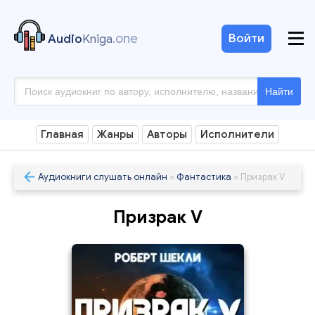
.one
Войти
Audio
Kniga
Найти
Главная
Жанры
Авторы
Исполнители
Аудиокниги слушать онлайн
»
Фантастика
» Призрак V
Призрак V