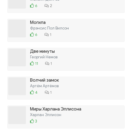
6
2
Могила
Фрэнсис Пол Вилсон
6
1
Две минуты
Георгий Немов
11
1
Волчий замок
Артём Артёмов
4
1
Миры Харлана Эллисона
Харлан Эллисон
3