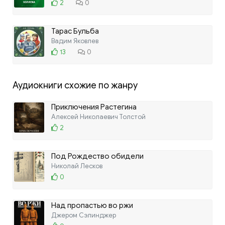
2
0
Тарас Бульба
Вадим Яковлев
13
0
Аудиокниги схожие по жанру
Приключения Растегина
Алексей Николаевич Толстой
2
Под Рождество обидели
Николай Лесков
0
Над пропастью во ржи
Джером Сэлинджер