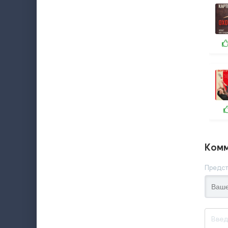
Комм
Предст