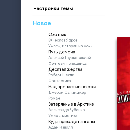
Настройки темы
Новое
Охотник
Вячеслав Ядров
Ужасы, истории на ночь
Путь демона
Алексей Глушановский
Фэнтези, попаданцы
Десятая жертва
Роберт Шекли
Фантастика
Над пропастью во ржи
Джером Сэлинджер
Роман
Затерянные в Арктике
Александр Зубенко
Ужасы, мистика
Куда приходят ангелы
Адам Нэвилл