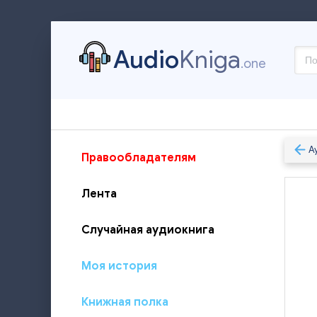
Audio
Kniga
.one
А
Правообладателям
Лента
Случайная аудиокнига
Моя история
Книжная полка