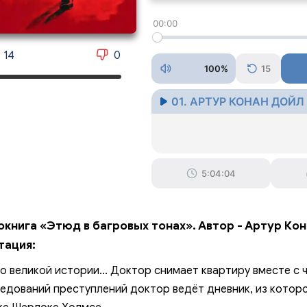
00:00
14
0
100%
15
01. АРТУР КОНАН ДОЙЛ
5:04:04
окнига «Этюд в багровых тонах». Автор - Артур Кон
тация:
о великой истории... Доктор снимает квартиру вместе с
едований преступлений доктор ведёт дневник, из которо