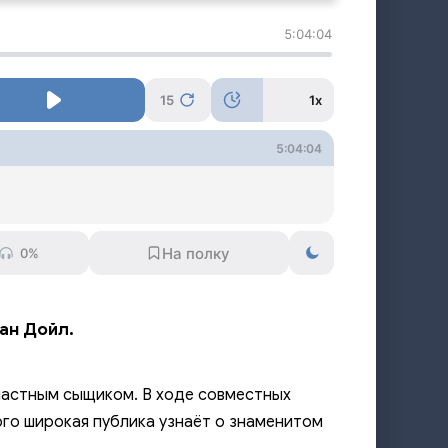
5:04:04
15
1x
5:04:04
0%
ан Дойл.
 частным сыщиком. В ходе совместных
го широкая публика узнаёт о знаменитом