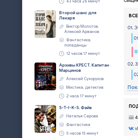
сыщик
43 часа 26 минут
Второй шанс для
ВСЕ
Лекаря
Виктор Молотов,
01. 
Алексей Аржанов
0
Фантастика,
попаданцы
0
12 часов 17 минут
02. 
Архивы КРЕСТ. Капитан
Марцинов
0
Алексей Сухоруков
Пок
Мистика, детектив
2 часа 17 минут
ПОД
S-T-I-K-S. Файв
Наталья Серова
4
Фантастика
v
5 часов 15 минут