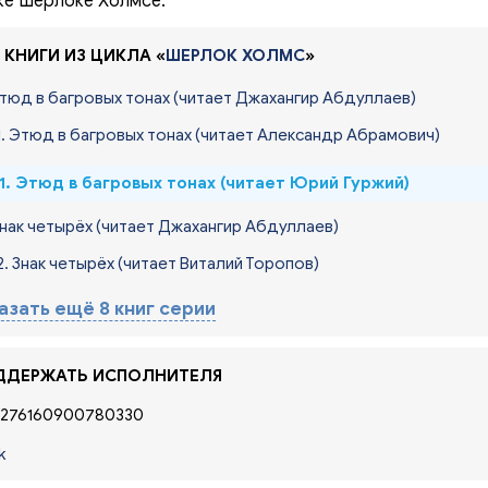
е Шерлоке Холмсе.
 КНИГИ ИЗ ЦИКЛА «
ШЕРЛОК ХОЛМС
»
Этюд в багровых тонах
(читает Джахангир Абдуллаев)
1. Этюд в багровых тонах
(читает Александр Абрамович)
1. Этюд в багровых тонах
(читает Юрий Гуржий)
Знак четырёх
(читает Джахангир Абдуллаев)
2. Знак четырёх
(читает Виталий Торопов)
азать ещё 8 книг серии
ДЕРЖАТЬ ИСПОЛНИТЕЛЯ
276160900780330
k