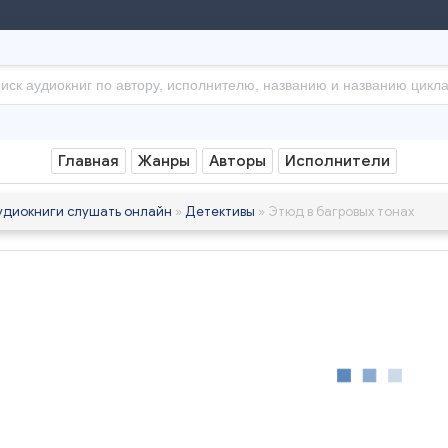
Главная
Жанры
Авторы
Исполнители
удиокниги слушать онлайн
»
Детективы
» Этюд в багровых тонах