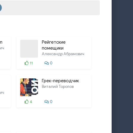
л
Рейгетские
ич
помещики
Александр Абрамович
11
0
Грек-переводчик
Виталий Торопов
ич
4
0