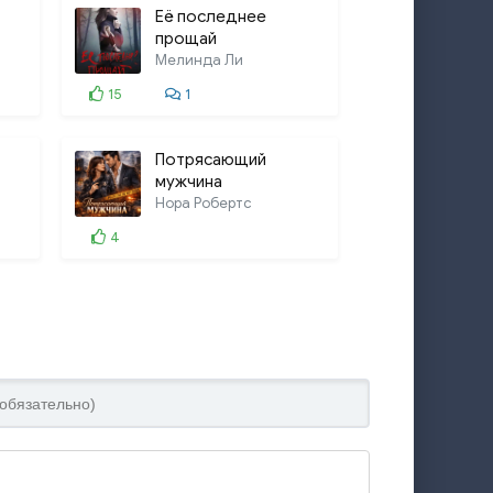
Её последнее
прощай
Мелинда Ли
15
1
Потрясающий
мужчина
Нора Робертс
4