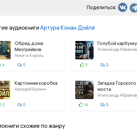
Поделиться:
гие аудиокниги
Артура Конан Дойля
Обряд дома
Голубой карбунку
Месгрейвов
Александр Абрамов
Никита Король
4
0
3
0
Картонная коробка
Загадка Торского
Аркадий Бухмин
моста
Александр Абрамов
2
0
14
0
иокниги схожие по жанру