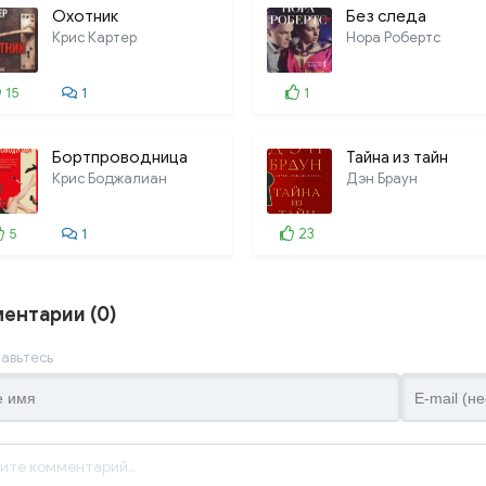
Охотник
Без следа
Крис Картер
Нора Робертс
15
1
1
Бортпроводница
Тайна из тайн
Крис Боджалиан
Дэн Браун
5
1
23
ентарии (0)
авьтесь