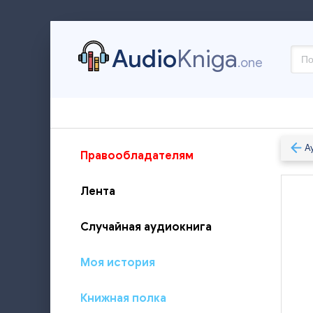
Audio
Kniga
.one
А
Правообладателям
Лента
Случайная аудиокнига
Моя история
Книжная полка