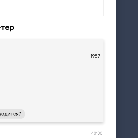
етер
1957
водится?
40:00