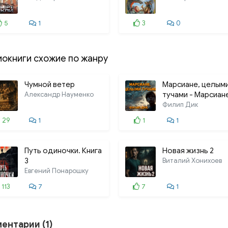
5
1
3
0
иокниги схожие по жанру
Чумной ветер
Марсиане, целым
Александр Науменко
тучами - Марсиан
идут
Филип Дик
29
1
1
1
Путь одиночки. Книга
Новая жизнь 2
3
Виталий Хонихоев
Евгений Понарошку
113
7
7
1
ентарии (1)