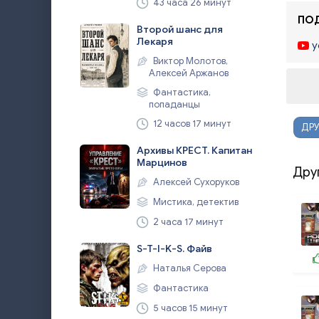
43 часа 26 минут
ПОД
Второй шанс для
Лекаря
y
Виктор Молотов,
Алексей Аржанов
Фантастика,
попаданцы
12 часов 17 минут
ДРУ
Архивы КРЕСТ. Капитан
Марцинов
Дру
Алексей Сухоруков
Мистика, детектив
2 часа 17 минут
S-T-I-K-S. Файв
Наталья Серова
Фантастика
5 часов 15 минут