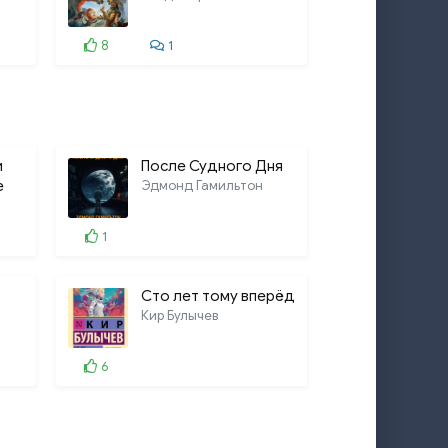
8
1
и
После Судного Дня
е
Эдмонд Гамильтон
1
Сто лет тому вперёд
Кир Булычев
6