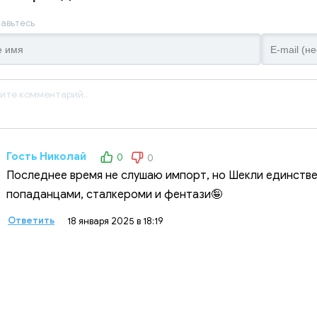
авьтесь
Гость Николай
0
0
Последнее время не слушаю импорт, но Шекли единств
попаданцами, сталкероми и фентази🤪
Ответить
18 января 2025 в 18:19