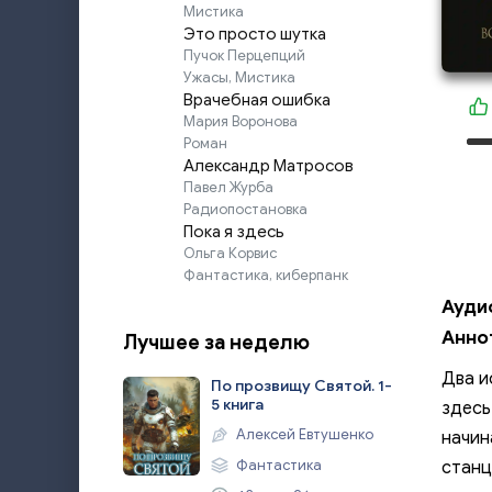
Мистика
Это просто шутка
Пучок Перцепций
Ужасы, Мистика
Врачебная ошибка
Мария Воронова
Роман
Александр Матросов
Павел Журба
Радиопостановка
Пока я здесь
Ольга Корвис
Фантастика, киберпанк
Ауди
Анно
Лучшее за неделю
Два и
По прозвищу Святой. 1-
5 книга
здесь
Алексей Евтушенко
начин
Фантастика
станц