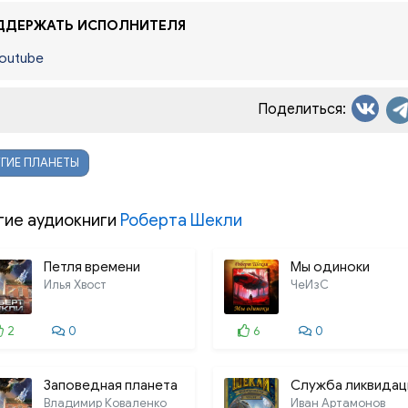
ДЕРЖАТЬ ИСПОЛНИТЕЛЯ
outube
Поделиться:
ГИЕ ПЛАНЕТЫ
гие аудиокниги
Роберта Шекли
Петля времени
Мы одиноки
Илья Хвост
ЧеИзС
2
0
6
0
Заповедная планета
Служба ликвидац
Владимир Коваленко
Иван Артамонов