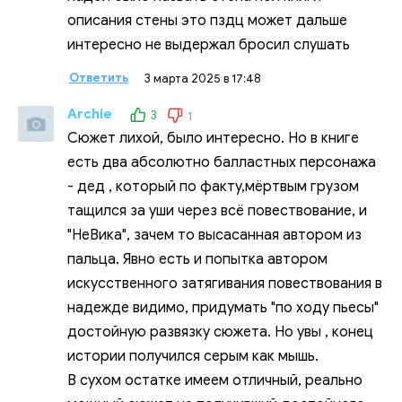
описания стены это пздц может дальше
интересно не выдержал бросил слушать
Ответить
3 марта 2025 в 17:48
Archie
3
1
Сюжет лихой, было интересно. Но в книге
есть два абсолютно балластных персонажа
- дед , который по факту,мёртвым грузом
тащился за уши через всё повествование, и
"НеВика", зачем то высасанная автором из
пальца. Явно есть и попытка автором
искусственного затягивания повествования в
надежде видимо, придумать "по ходу пьесы"
достойную развязку сюжета. Но увы , конец
истории получился серым как мышь.
В сухом остатке имеем отличный, реально