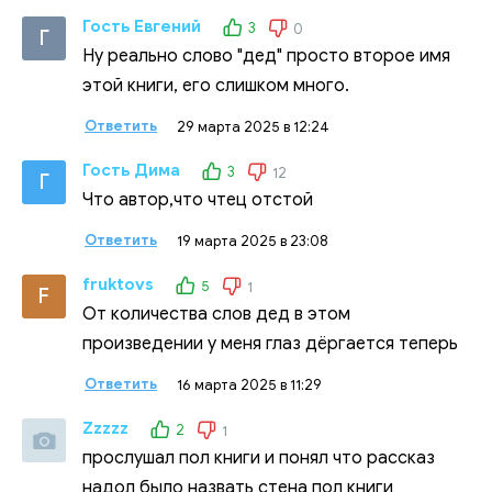
Гость Евгений
3
0
Г
Ну реально слово "дед" просто второе имя
этой книги, его слишком много.
Ответить
29 марта 2025 в 12:24
Гость Дима
3
12
Г
Что автор,что чтец отстой
Ответить
19 марта 2025 в 23:08
fruktovs
5
1
F
От количества слов дед в этом
произведении у меня глаз дёргается теперь
Ответить
16 марта 2025 в 11:29
Zzzzz
2
1
прослушал пол книги и понял что рассказ
надол было назвать стена пол книги