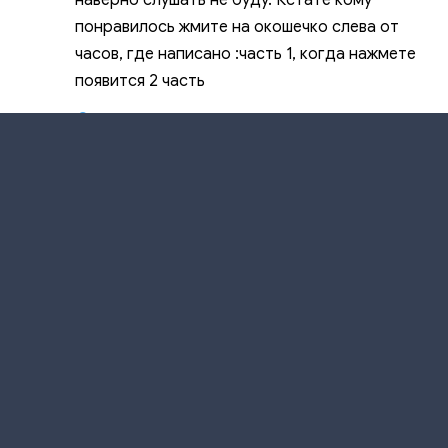
наверно слушать не буду. Кстате кому
понравилось жмите на окошечко слева от
часов, где написано :часть 1, когда нажмете
появится 2 часть
Ответить
1 февраля 2025 в 14:00
Гость Александр
2
5
Недавно начал слушать книги,эта нечего на4.
Ответить
31 января 2025 в 19:44
Гость Анастасия
5
4
Ааа,где продолжение!!!, рассказ
интересный,озвучка супер
Ответить
31 января 2025 в 12:32
Mara77
0
1
Нажимаете на окошечко слева от часов,
где написано часть 1 и будет вам счастье