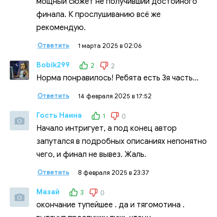
мощный сюжет не получивший достойного
финала. К прослушиванию всё же
рекомендую.
Ответить
1 марта 2025 в 02:06
Bobik299
2
2
Норма понравилось! Ребята есть 3я часть...
Ответить
14 февраля 2025 в 17:52
Гость Наина
1
0
Начало интригует, а под конец автор
запутался в подробных описаниях непонятно
чего, и финал не вывез. Жаль.
Ответить
8 февраля 2025 в 23:37
Мазай
3
0
окончание тупейшее . да и тягомотина .