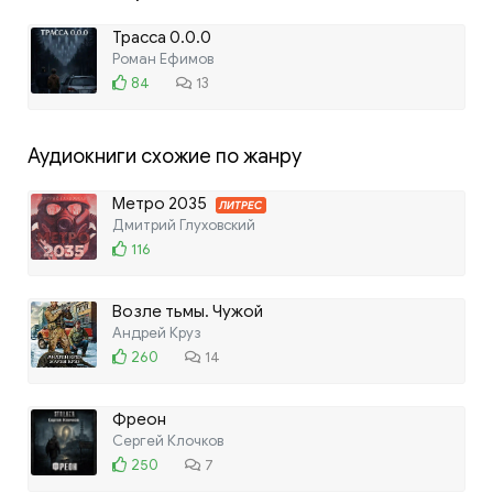
Трасса 0.0.0
Роман Ефимов
84
13
Аудиокниги схожие по жанру
Метро 2035
ЛИТРЕС
Дмитрий Глуховский
116
Возле тьмы. Чужой
Андрей Круз
260
14
Фреон
Сергей Клочков
250
7