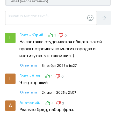
Гость Юрий
1
0
Г
На заставке студенческая общага. такой
проект строился во многих городах и
институтах. я в такой жил. )
Ответить
5 ноября 2025 в 16:27
Гость Alex
1
0
Г
Чтец хороший
Ответить
24 июля 2025 в 21:07
Анатолий.
3
3
А
Реально бред, набор фраз.