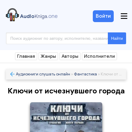
.one
Войти
Audio
Kniga
Найти
Главная
Жанры
Авторы
Исполнители
Аудиокниги слушать онлайн
»
Фантастика
» Ключи от исчезнувшего города
Ключи от исчезнувшего города