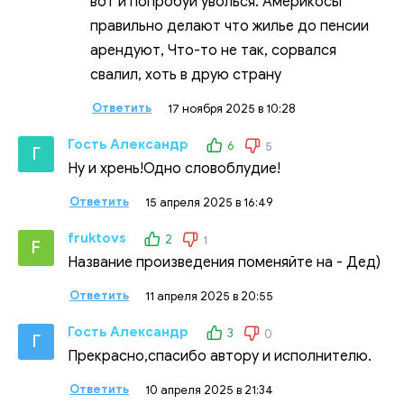
вот и попробуй уволься. Америкосы
правильно делают что жилье до пенсии
арендуют, Что-то не так, сорвался
свалил, хоть в друю страну
Ответить
17 ноября 2025 в 10:28
Гость Александр
6
5
Г
Ну и хрень!Одно словоблудие!
Ответить
15 апреля 2025 в 16:49
fruktovs
2
1
F
Название произведения поменяйте на - Дед)
Ответить
11 апреля 2025 в 20:55
Гость Александр
3
0
Г
Прекрасно,спасибо автору и исполнителю.
Ответить
10 апреля 2025 в 21:34