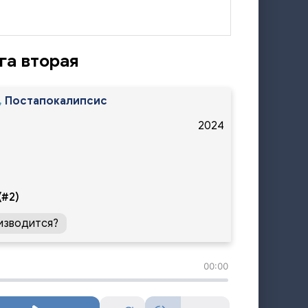
га вторая
,
Постапокалипсис
2024
(#2)
изводится?
00:00