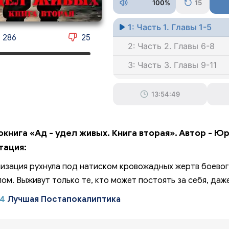
100%
15
1: Часть 1. Главы 1-5
286
25
2: Часть 2. Главы 6-8
3: Часть 3. Главы 9-11
4: Часть 4. Главы 12-14
13:54:49
5: Часть 5. Главы 15-17
6: Часть 6. Главы 18-20
книга «Ад - удел живых. Книга вторая». Автор - Ю
7: Часть 7. Главы 21-23
тация:
8: Часть 8. Главы 24-27
изация рухнула под натиском кровожадных жертв боевого
9: Часть 9. Главы 28-31
ом. Выживут только те, кто может постоять за себя, даже
10: Часть 10. Главы 32-
4
Лучшая Постапокалиптика