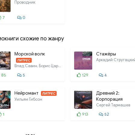
Проводник
7
0
иокниги схожие по жанру
Морской волк
Стажёры
ЛИТРЕС
Влад Савин, Борис Царегородцев
85
5
129
4
Нейромант
Древний 2:
ЛИТРЕС
Корпорация
Уильям Гибсон
Сергей Тармашев
1
913
52