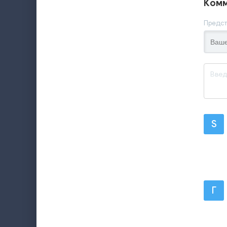
Комм
Предст
S
Г