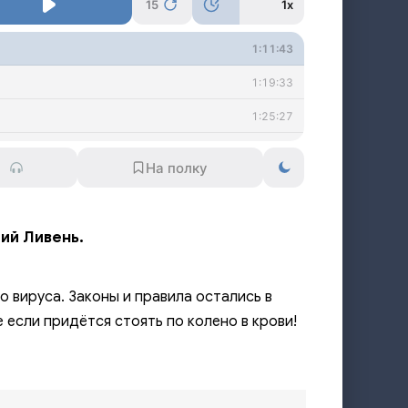
15
1x
1:11:43
1:19:33
1:25:27
1:22:39
1:12:02
1:01:58
рий Ливень.
1:09:47
1:36:42
 вируса. Законы и правила остались в
1:34:48
 если придётся стоять по колено в крови!
Финал
2:00:10