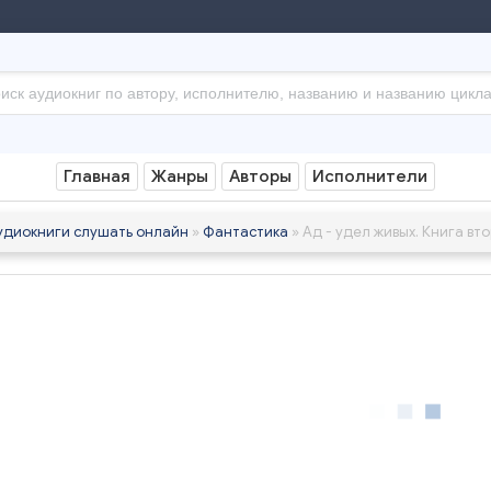
Главная
Жанры
Авторы
Исполнители
удиокниги слушать онлайн
»
Фантастика
» Ад - удел живых. Книга вт