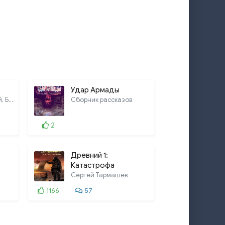
Удар Армады
Аркадий Стругацкий, Борис Стругацкий
Сборник рассказов
2
Древний 1:
Катастрофа
Сергей Тармашев
1166
57