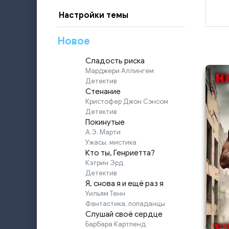
Настройки темы
Новое
Сладость риска
Марджери Аллингем
Детектив
Стенание
Кристофер Джон Сэнсом
Детектив
Покинутые
А.Э. Марти
Ужасы, мистика
Кто ты, Генриетта?
Кэтрин Эрд
Детектив
Я, снова я и ещё раз я
Уильям Тенн
Фантастика, попаданцы
Слушай своё сердце
Барбара Картленд