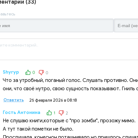
ентарии (33)
авьтесь
Shyryp
0
0
Что за утробный, поганый голос. Слушать противно. Он
они, что своё нутро, свою сущность показывают. Гниль
Ответить
25 февраля 2026 в 08:18
Гость Антонина
1
2
Не слушаю книги,которые с "про зомби", прозожу мимо.
А тут такой пометки не было.
Прослушала, конеснон поташнивало,но пришлось слушат