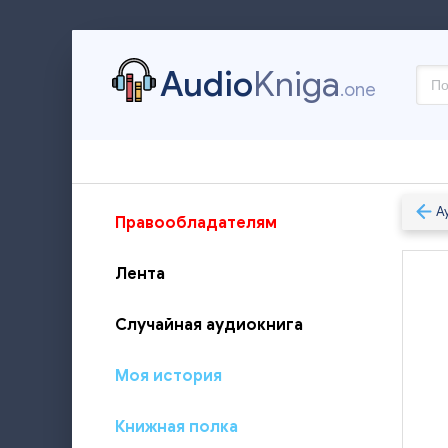
Audio
Kniga
.one
А
Правообладателям
Лента
Случайная аудиокнига
Моя история
Книжная полка