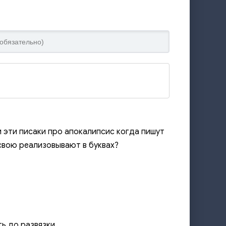
и эти писаки про апокалипсис когда пишут
 свою реализовывают в буквах?
ь до развязки.