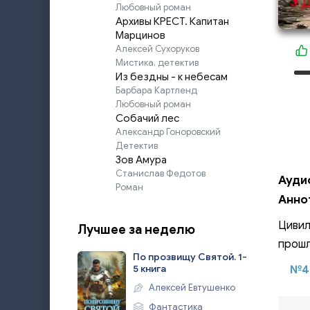
Любовный роман
Архивы КРЕСТ. Капитан
Марцинов
Алексей Сухоруков
Мистика, детектив
Из бездны - к небесам
Барбара Картленд
Любовный роман
Собачий лес
Александр Гоноровский
Детектив
Зов Амура
Станислав Федотов
Аудио
Роман
Анно
Цивил
Лучшее за неделю
прошл
По прозвищу Святой. 1-
5 книга
№4
Алексей Евтушенко
Фантастика