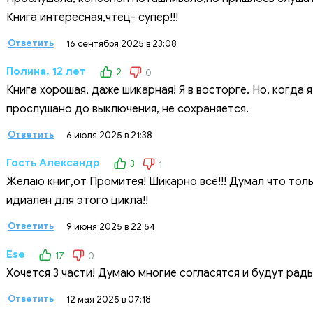
Книга интересная,чтец- супер!!!
Ответить
16 сентября 2025 в 23:08
Полина, 12 лет
2
0
Книга хорошая, даже шикарная! Я в восторге. Но, когда 
прослушано до выключения, не сохраняется.
Ответить
6 июля 2025 в 21:38
Гость Александр
3
1
Желаю книг,от Промитея! Шикарно всё!!! Думал что тол
идиален для этого цикла!!
Ответить
9 июня 2025 в 22:54
Ese
17
0
Хочется 3 части! Думаю многие согласятся и будут ра
Ответить
12 мая 2025 в 07:18