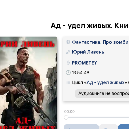
Ад - удел живых. Кни
Фантастика
,
Про зомби
Юрий Ливень
PROMETEY
13:54:49
Цикл
«
Ад - удел живых
»
Аудиокнига не воспро
00:00