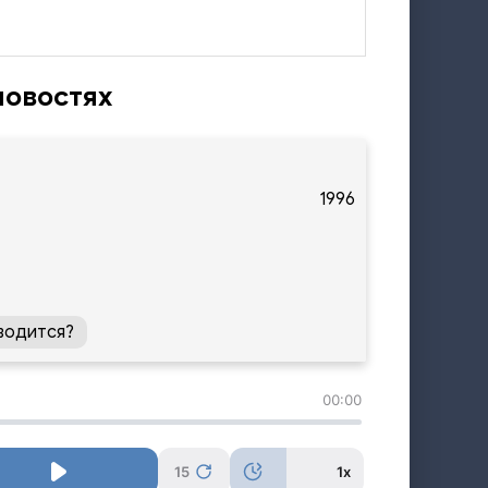
новостях
1996
водится?
00:00
15
1x