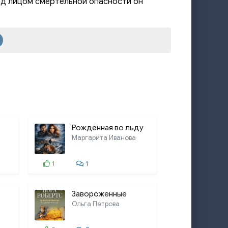
ред лицом смертельной опасности он
их новостях
22:40
их новостях
35:32
них новостях
22:19
их новостях
18:56
их новостях
36:48
Рождённая во льду
Маргарита Иванова
1
1
Завороженные
Ольга Петрова