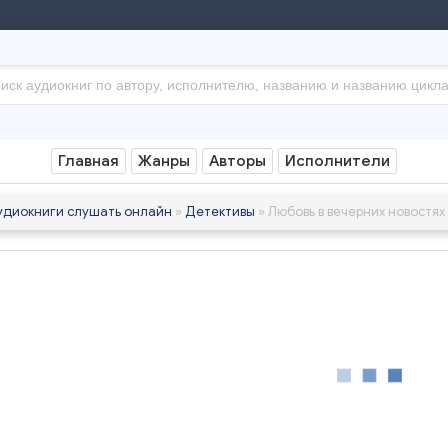
Главная
Жанры
Авторы
Исполнители
удиокниги слушать онлайн
»
Детективы
» Любовь в вечерних новостях