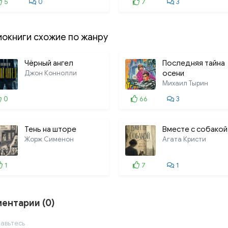
5
0
7
3
иокниги схожие по жанру
Чёрный ангел
Последняя тайна
Джон Коннолли
осени
Михаил Тырин
0
66
3
Тень на шторе
Вместе с собакой
Жорж Сименон
Агата Кристи
1
7
1
ентарии (0)
авьтесь