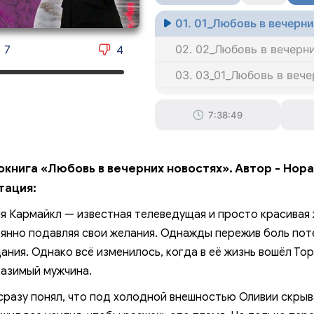
01. 01_Любовь в вечерн
02. 02_Любовь в вечерн
7
4
03. 03_01_Любовь в веч
04. 03_02_Любовь в веч
7:38:49
05. 04_Любовь в вечерн
06. 05_Любовь в вечерн
окнига «Любовь в вечерних новостях». Автор - Нора
07. 06_Любовь в вечерн
тация:
08. 07_Любовь в вечерн
я Кармайкл — известная телеведущая и просто красивая
09. 08_Любовь в вечерн
янно подавляя свои желания. Однажды пережив боль поте
ания. Однако всё изменилось, когда в её жизнь вошёл То
010. 09_Любовь в вечер
азимый мужчина.
011. 10_01_Любовь в веч
сразу понял, что под холодной внешностью Оливии скрыв
012. 10_02_Любовь в веч