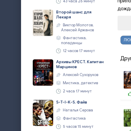
прило
43 часа 26 минут
дожда
Второй шанс для
Лекаря
Виктор Молотов,
Алексей Аржанов
Фантастика,
ЛЮ
попаданцы
12 часов 17 минут
Дру
Архивы КРЕСТ. Капитан
Марцинов
Алексей Сухоруков
Мистика, детектив
2 часа 17 минут
S-T-I-K-S. Файв
Наталья Серова
Фантастика
5 часов 15 минут