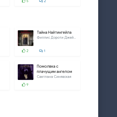
5
2
Тайна Найтингейла
Филлис Дороти Джеймс
2
1
Помолвка с
плачущим ангелом
Светлана Синявская
9