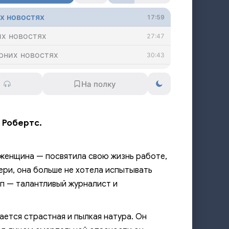
их новостях
17:59
их новостях
27:47
ерних новостях
30:43
ерних новостях
26:27
их новостях
35:17
их новостях
22:00
 Робертс.
их новостях
27:10
их новостях
32:26
 женщина — посвятила свою жизнь работе,
их новостях
22:46
ри, она больше не хотела испытывать
рп — талантливый журналист и
них новостях
28:08
ерних новостях
27:04
ается страстная и пылкая натура. Он
ерних новостях
24:47