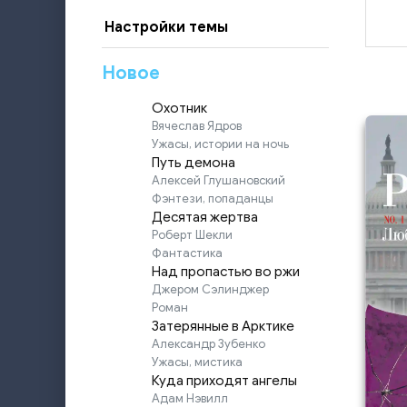
Настройки темы
Новое
Охотник
Вячеслав Ядров
Ужасы, истории на ночь
Путь демона
Алексей Глушановский
Фэнтези, попаданцы
Десятая жертва
Роберт Шекли
Фантастика
Над пропастью во ржи
Джером Сэлинджер
Роман
Затерянные в Арктике
Александр Зубенко
Ужасы, мистика
Куда приходят ангелы
Адам Нэвилл