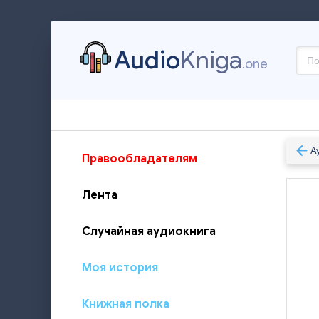
Audio
Kniga
.one
А
Правообладателям
Лента
Случайная аудиокнига
Моя история
Книжная полка