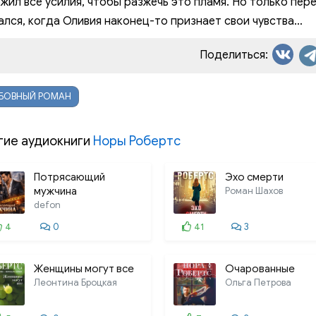
жил все усилия, чтобы разжечь это пламя. Но только пе
013. 11_Любовь в вечерн
лся, когда Оливия наконец-то признает свои чувства…
014. 12_Любовь в вечерн
Поделиться:
015. 13_Любовь в вечер
БОВНЫЙ РОМАН
016. 14_Любовь в вечерн
017. 15_Любовь в вечерн
гие аудиокниги
Норы Робертс
Потрясающий
Эхо смерти
мужчина
Роман Шахов
defon
4
0
41
3
Женщины могут все
Очарованные
Леонтина Броцкая
Ольга Петрова