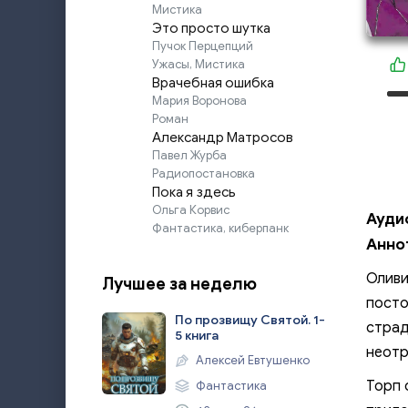
Мистика
Это просто шутка
Пучок Перцепций
Ужасы, Мистика
Врачебная ошибка
Мария Воронова
Роман
Александр Матросов
Павел Журба
Радиопостановка
Пока я здесь
Ольга Корвис
Ауди
Фантастика, киберпанк
Анно
Оливи
Лучшее за неделю
посто
По прозвищу Святой. 1-
страд
5 книга
неотр
Алексей Евтушенко
Торп 
Фантастика