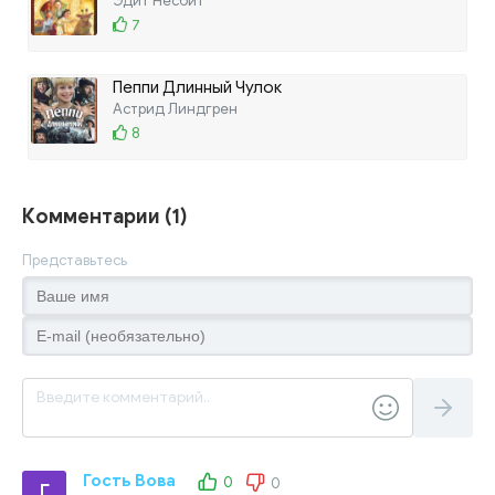
Эдит Несбит
7
Пеппи Длинный Чулок
Астрид Линдгрен
8
Комментарии (1)
Представьтесь
Гость Вова
0
0
Г