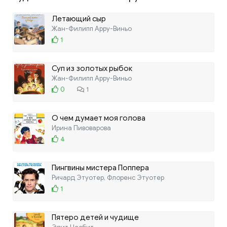
Летающий сыр
Жан-Филипп Арру-Виньо
1
Суп из золотых рыбок
Жан-Филипп Арру-Виньо
0
1
О чем думает моя голова
Ирина Пивоварова
4
Пингвины мистера Поппера
Ричард Этуотер, Флоренс Этуотер
1
Пятеро детей и чудище