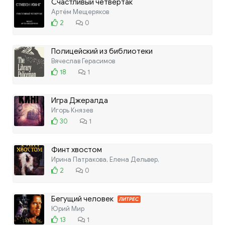
Счастливый четвертак
Артём Мещеряков
2
0
Полицейский из библиотеки
Вячеслав Герасимов
18
1
Игра Джералда
Игорь Князев
30
1
Финт хвостом
Ирина Патракова, Елена Дельвер,
2
0
Бегущий человек
ЛИТРЕС
Юрий Мир
13
1