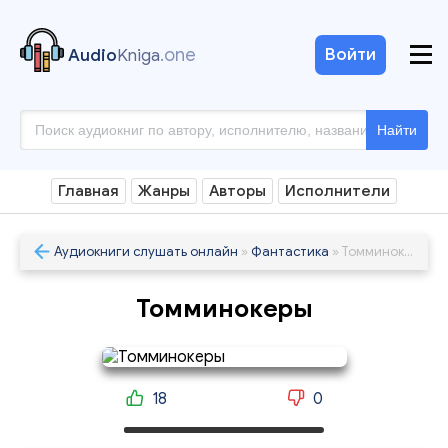
.one
Войти
Audio
Kniga
Найти
Главная
Жанры
Авторы
Исполнители
Аудиокниги слушать онлайн
»
Фантастика
» Томминокеры
Томминокеры
18
0