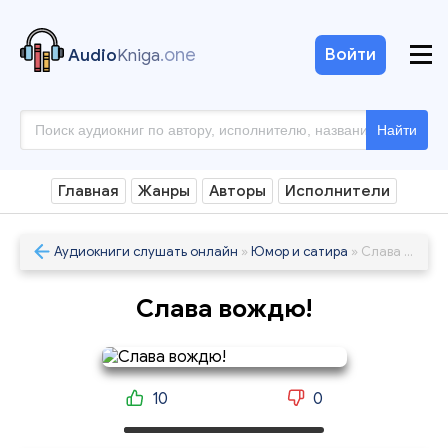
.one
Войти
Audio
Kniga
Найти
Главная
Жанры
Авторы
Исполнители
Аудиокниги слушать онлайн
»
Юмор и сатира
» Слава вождю!
Слава вождю!
10
0