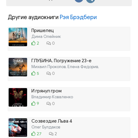
Другие аудиокниги
Рэя Брэдбери
Пришелец
Дима Олейник
2
0
ГЛУБИНА. Погружение 23-е
Михаил Прокопов, Елена Федорив,
5
0
И грянул гром
Владимир Коваленко
9
0
Созвездие Льва 4
Олег Булдаков
27
2