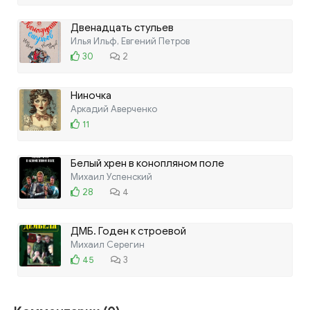
Двенадцать стульев
Илья Ильф, Евгений Петров
30
2
Ниночка
Аркадий Аверченко
11
Белый хрен в конопляном поле
Михаил Успенский
28
4
ДМБ. Годен к строевой
Михаил Серегин
45
3