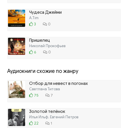
Чудеса Джейми
A.Tim
3
0
Пришелец
Николай Прокофьев
6
0
Аудиокниги схожие по жанру
Отбор для невест в погонах
Светлана Титова
75
7
Золотой телёнок
Илья Ильф, Евгений Петров
22
1