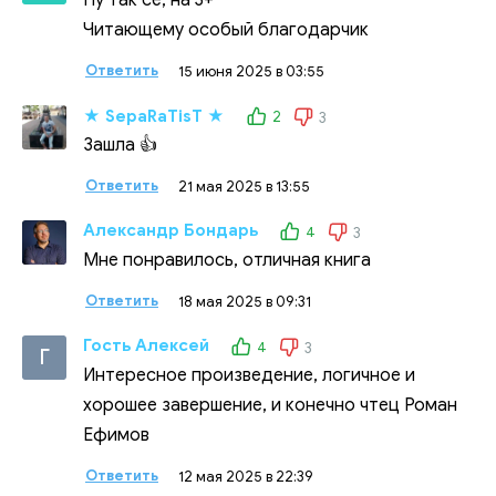
Ну так се, на 3+
Читающему особый благодарчик
Ответить
15 июня 2025 в 03:55
★ SepaRaTisT ★
2
3
Зашла 👍
Ответить
21 мая 2025 в 13:55
Александр Бондарь
4
3
Мне понравилось, отличная книга
Ответить
18 мая 2025 в 09:31
Гость Алексей
4
3
Г
Интересное произведение, логичное и
хорошее завершение, и конечно чтец Роман
Ефимов
Ответить
12 мая 2025 в 22:39