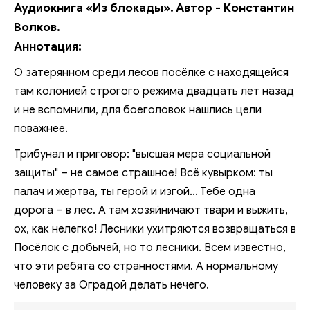
Аудиокнига «Из блокады». Автор - Константин
Волков.
Аннотация:
О затерянном среди лесов посёлке с находящейся
там колонией строгого режима двадцать лет назад
и не вспомнили, для боеголовок нашлись цели
поважнее.
Трибунал и приговор: "высшая мера социальной
защиты" – не самое страшное! Всё кувырком: ты
палач и жертва, ты герой и изгой... Тебе одна
дорога – в лес. А там хозяйничают твари и выжить,
ох, как нелегко! Лесники ухитряются возвращаться в
Посёлок с добычей, но то лесники. Всем известно,
что эти ребята со странностями. А нормальному
человеку за Оградой делать нечего.