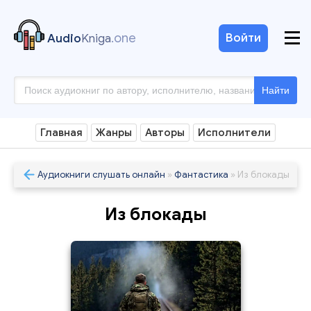
.one
Войти
Audio
Kniga
Найти
Главная
Жанры
Авторы
Исполнители
Аудиокниги слушать онлайн
»
Фантастика
» Из блокады
Из блокады