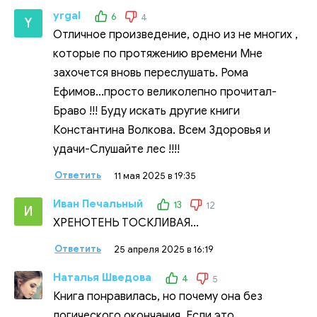
yrgal
6
4
Y
Отличное произведение, одно из не многих ,
которые по протяжению времени Мне
захочется вновь переслушать. Рома
Ефимов...просто великолепно прочитал-
Браво !!! Буду искать другие книги
Константина Волкова. Всем Здоровья и
удачи-Слушайте лес !!!!
Ответить
11 мая 2025 в 19:35
Иван Печальный
13
12
И
ХРЕНОТЕНЬ ТОСКЛИВАЯ...
Ответить
25 апреля 2025 в 16:19
Наталья Шведова
4
5
Книга понравилась, но почему она без
логического окончания. Если это