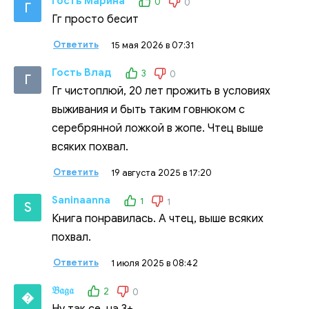
Гость Марина
0
0
Г
Гг просто бесит
Ответить
15 мая 2026 в 07:31
Гость Влад
3
0
Г
Гг чистоплюй, 20 лет прожить в условиях
выживания и быть таким говнюком с
серебрянной ложкой в жопе. Чтец выше
всяких похвал.
Ответить
19 августа 2025 в 17:20
Saninaanna
1
1
S
Книга понравилась. А чтец, выше всяких
похвал.
Ответить
1 июля 2025 в 08:42
𝔅𝔞𝔤𝔞
2
0
