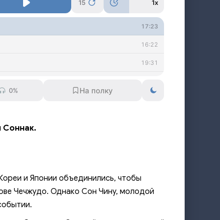
15
1x
17:23
16:22
19:31
17:56
0%
17:27
17:27
н Соннак.
19:52
16:30
14:26
 Кореи и Японии объединились, чтобы
14:49
ове Чечжудо. Однако Сон Чину, молодой
событии.