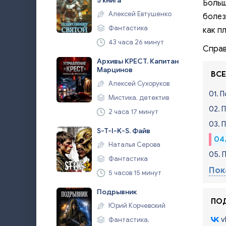
5 книга
Больш
Алексей Евтушенко
болез
Фантастика
как п
43 часа 26 минут
Справ
Архивы КРЕСТ. Капитан
Марцинов
ВСЕ
Алексей Сухоруков
01. 
Мистика, детектив
02. 
2 часа 17 минут
03. 
S-T-I-K-S. Файв
04
Наталья Серова
05. 
Фантастика
Пок
5 часов 15 минут
Подрывник
ПОД
Юрий Корчевский
v
Фантастика,