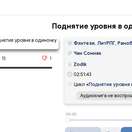
Поднятие уровня в о
Фэнтези
,
ЛитРПГ
,
Рано
Чан Соннак
15
1
Zodik
02:51:43
Цикл
«
Поднятие уровня 
Аудиокнига не воспро
00:00