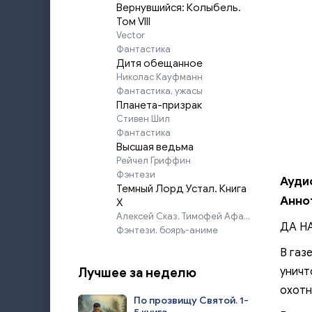
Вернувшийся: Колыбель.
Том VIII
Vector
Фантастика
Дитя обещанное
Николас Кауфманн
Фантастика, ужасы
Планета-призрак
Стивен Шил
Фантастика
Высшая ведьма
Рейчел Гриффин
Фэнтези
Аудио
Темный Лорд Устал. Книга
Анно
X
Алексей Сказ, Тимофей Афаэль
ДА Н
Фэнтези, бояръ-аниме
В газ
уничт
Лучшее за неделю
охотн
По прозвищу Святой. 1-