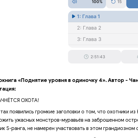
100%
15
1: Глава 1
2: Глава 2
3: Глава 3
4: Глава 4
2:51:43
5: Глава 5
6: Глава 6
книга «Поднятие уровня в одиночку 4». Автор - Ча
7: Глава 7
тация:
8: Глава 8
АЧНЁТСЯ ОХОТА!
9: Глава 9
етах появились громкие заголовки о том, что охотники из
10: Глава 10
ожить ужасных монстров-муравьёв на заброшенном остр
ик S-ранга, не намерен участвовать в этом грандиозном 