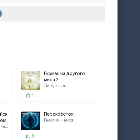
Гурман из другого
мира 2
Ли Хунтянь
4
йся
Перекрёсток
Том
Георгий Немов
Оливер Ло, Андрей Ткачёв
8