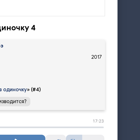
диночку 4
бэ
2017
в одиночку
»
(#4)
изводится?
17:23