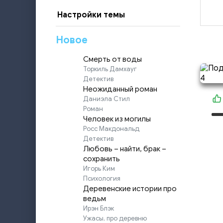
Настройки темы
Новое
Смерть от воды
Торкиль Дамхауг
Детектив
Неожиданный роман
Даниэла Стил
Роман
Человек из могилы
Росс Макдональд
Детектив
Любовь – найти, брак –
сохранить
Игорь Ким
Психология
Деревенские истории про
ведьм
Ирэн Блэк
Ужасы, про деревню