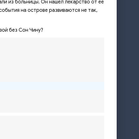
али из больницы. Он нашёл лекарство от её
 события на острове развиваются не так,
зой без Сон Чину?