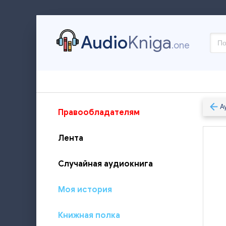
Audio
Kniga
.one
А
Правообладателям
Лента
Случайная аудиокнига
Моя история
Книжная полка