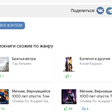
Поделиться:
ВОЕ ФЭНТЕЗИ
иокниги схожие по жанру
Братья ветра
Бугипоп и другие
Тэд Уильямс
Кохэй Кадоно
1
1
Мечник, Вернувшийся
Мечник, Вернувши
1000 лет спустя. Том
1000 лет спустя. 
7
Оливер Ло, Андрей Ткачёв
6
96
88
4