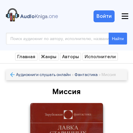
.one
Войти
Audio
Kniga
Найти
Главная
Жанры
Авторы
Исполнители
Аудиокниги слушать онлайн
»
Фантастика
» Миссия
Миссия