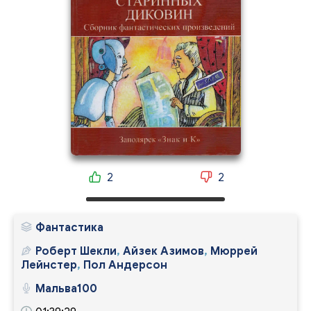
2
2
Фантастика
Роберт Шекли
,
Айзек Азимов
,
Мюррей
Лейнстер
,
Пол Андерсон
Мальва100