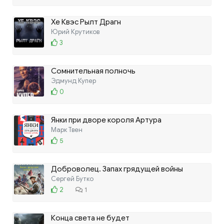
Хе Квэс Рылт Драгн
Юрий Крутиков
3
Сомнительная полночь
Эдмунд Купер
0
Янки при дворе короля Артура
Марк Твен
5
Доброволец. Запах грядущей войны
Сергей Бутко
2
1
Конца света не будет