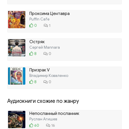
Проксима Центавра
Puffin Cafe
0
1
Остряк
Сергей Mannara
8
0
Призрак V
Владимир Коваленко
8
0
Аудиокниги схожие по жанру
Непосланный посланник
Руслан Агишев
60
16