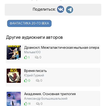
Поделиться:
ФАНТАСТИКА 20-ГО ВЕКА
Другие аудиокниги авторов
Драмокл: Межгалактическая мыльная опера
Мальва100
1
0
Время писать
Юрий Гуржий
0
0
Академия. Основная трилогия
Александр Большешальский
11
0