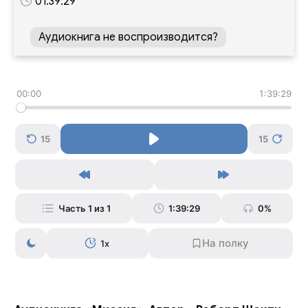
01:39:29
Аудиокнига не воспроизводится?
00:00
1:39:29
15
15
Часть 1 из 1
1:39:29
0%
1x