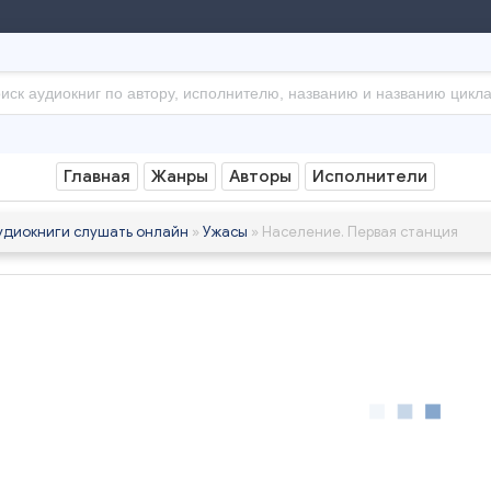
Главная
Жанры
Авторы
Исполнители
удиокниги слушать онлайн
»
Ужасы
» Население. Первая станция