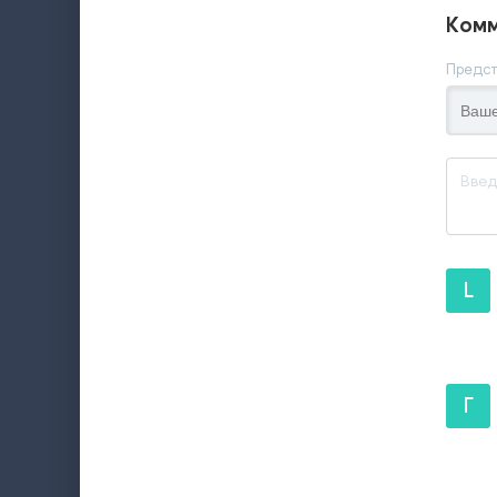
Комм
Предст
L
Г