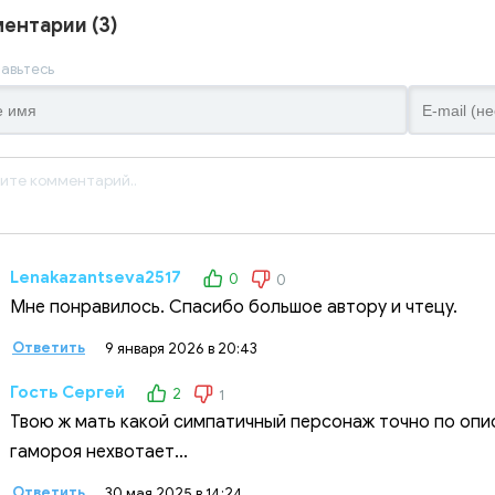
ентарии (3)
авьтесь
Lenakazantseva2517
0
0
Мне понравилось. Спасибо большое автору и чтецу.
Ответить
9 января 2026 в 20:43
Гость Сергей
2
1
Твою ж мать какой симпатичный персонаж точно по опи
гамороя нехвотает...
Ответить
30 мая 2025 в 14:24