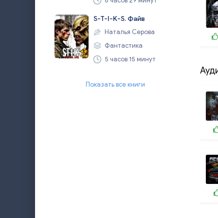
8 часов 29 минут
S-T-I-K-S. Файв
Наталья Серова
Фантастика
5 часов 15 минут
Ауд
Показать все книги