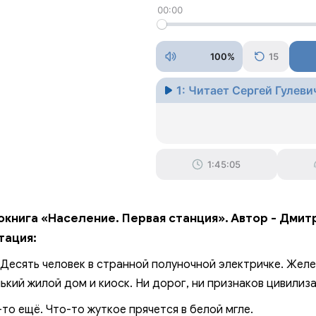
00:00
100%
15
1: Читает Сергей Гулеви
1:45:05
окнига «Население. Первая станция». Автор - Дмит
тация:
 Десять человек в странной полуночной электричке. Жел
ький жилой дом и киоск. Ни дорог, ни признаков цивилиза
-то ещё. Что-то жуткое прячется в белой мгле.