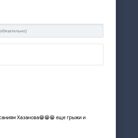
саниям Хазанова😁😁😁 еще грыжи и