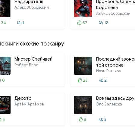
Надзиратель
Промзона. Снежн
Алекс Зборовский
Королева
Алекс Зборовский
34
1
57
12
иокниги схожие по жанру
Мистер Стейнвей
Последний звонок
Роберт Блох
той стороне
Иван Рышков
0
23
2
Десото
Все мы здесь дру
Артём Артёмов
Эла Залевска
5
8
3