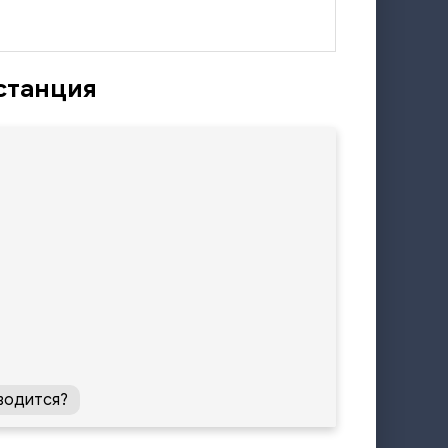
станция
водится?