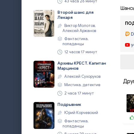
43 часа 26 минут
Шансы
Второй шанс для
Лекаря
ПОД
Виктор Молотов,
Алексей Аржанов
D
Фантастика,
попаданцы
y
12 часов 17 минут
Архивы КРЕСТ. Капитан
Марцинов
Алексей Сухоруков
Дру
Мистика, детектив
2 часа 17 минут
Подрывник
Юрий Корчевский
Фантастика,
попаданцы