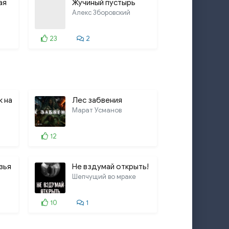
ая
Жучиный пустырь
Алекс Зборовский
23
2
 на
Лес забвения
Марат Усманов
12
зья
Не вздумай открыть!
Шепчущий во мраке
10
1