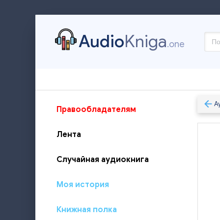
Audio
Kniga
.one
А
Правообладателям
Лента
Случайная аудиокнига
Моя история
Книжная полка