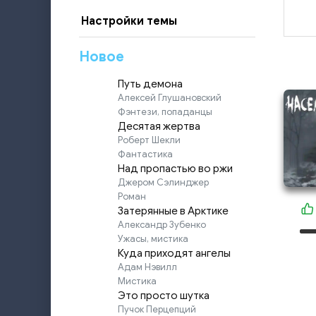
Настройки темы
Новое
Путь демона
Алексей Глушановский
Фэнтези, попаданцы
Десятая жертва
Роберт Шекли
Фантастика
Над пропастью во ржи
Джером Сэлинджер
Роман
Затерянные в Арктике
Александр Зубенко
Ужасы, мистика
Куда приходят ангелы
Адам Нэвилл
Мистика
Это просто шутка
Пучок Перцепций