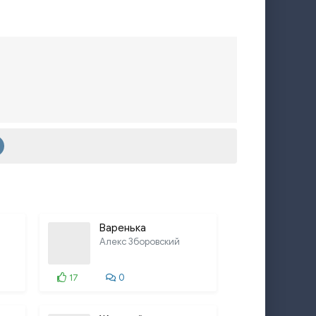
Варенька
Алекс Зборовский
17
0