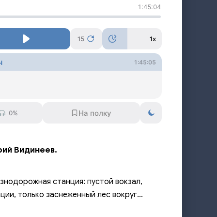
1:45:04
15
1x
ч
1:45:05
0%
рий Видинеев.
езнодорожная станция: пустой вокзал,
ции, только заснеженный лес вокруг...