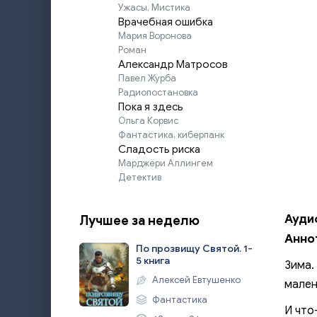
Ужасы, Мистика
Врачебная ошибка
Мария Воронова
Роман
Александр Матросов
Павел Журба
Радиопостановка
Пока я здесь
Ольга Корвис
Фантастика, киберпанк
Сладость риска
Марджери Аллингем
Детектив
Ауди
Лучшее за неделю
Анно
По прозвищу Святой. 1-
5 книга
Зима.
Алексей Евтушенко
мален
Фантастика
И что