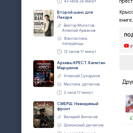
прест
43 часа 26 минут
Крысо
Второй шанс для
Лекаря
книге
Виктор Молотов,
Алексей Аржанов
ПОД
Фантастика,
попаданцы
y
12 часов 17 минут
Архивы КРЕСТ. Капитан
Марцинов
Алексей Сухоруков
Дру
Мистика, детектив
2 часа 17 минут
СМЕРШ. Невидимый
фронт
Валерий Филатов
Шпионский детектив