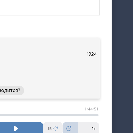
1924
водится?
1:44:51
15
1x