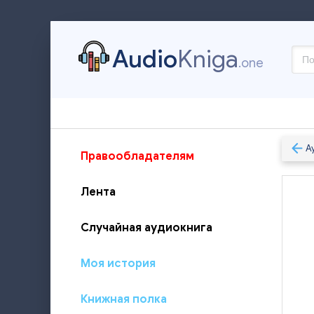
Audio
Kniga
.one
А
Правообладателям
Лента
Случайная аудиокнига
Моя история
Книжная полка