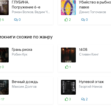
ГЛУБИНА.
Убийство в рыбн
Погружение 6-е
лавке
Роман Волков, Вадим Чернобельский,
Денис Тогочаков
5
0
2
0
иокниги схожие по жанру
Грань риска
1408
Робин Кук
Стивен Кинг
0
1
Вечный дождь
Нулевой этаж
Максим Долгов
Георгий Немов
17
3
2