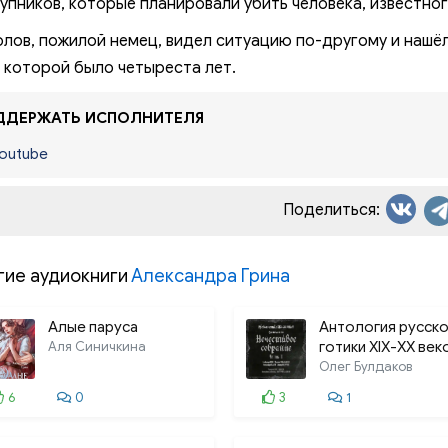
упников, которые планировали убить человека, известног
лов, пожилой немец, видел ситуацию по-другому и нашё
, которой было четыреста лет.
ДЕРЖАТЬ ИСПОЛНИТЕЛЯ
outube
Поделиться:
гие аудиокниги
Александра Грина
Алые паруса
Антология русск
Аля Синичкина
готики XIX-XX век
«Нечестивое
Олег Булдаков
собрание». Часть
6
0
3
1