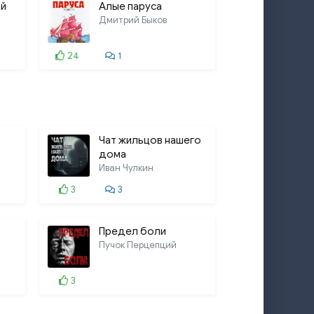
ой
Алые паруса
Дмитрий Быков
24
1
Чат жильцов нашего
дома
Иван Чулкин
3
3
Предел боли
Пучок Перцепций
3