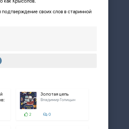
о как Крысолов.
л подтверждение своих слов в старинной
ой
Золотая цепь
ов:
Владимир Голицын
 2
2
0