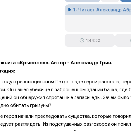
1: Читает Александр Аб
1:44:52
окнига «Крысолов». Автор - Александр Грин.
тация:
0 году в революционном Петрограде герой рассказа, пер
ой. Он нашёл убежище в заброшенном здании банка, где 
ений он обнаружил спрятанные запасы еды. Зачем было х
дно обитать грызуны?
е героя начали преследовать существа, которые говорили
ледует разглядеть. Из подслушанных разговоров он поня