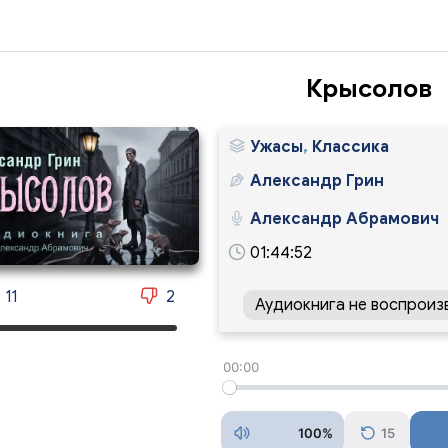
Крысолов
Ужасы
,
Классика
Александр Грин
Александр Абрамович
01:44:52
11
2
Аудиокнига не воспроиз
00:00
100%
15