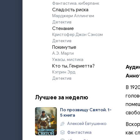
Фантастика, киберпанк
Сладость риска
Марджери Аллингем
Детектив
Стенание
Кристофер Джон Сэнсом
Детектив
Покинутые
А.Э. Марти
Ужасы, мистика
Кто ты, Генриетта?
Ауди
Кэтрин Эрд
Анно
Детектив
В 192
голов
Лучшее за неделю
помещ
По прозвищу Святой. 1-
свобо
5 книга
Алексей Евтушенко
Вскор
Фантастика
как с