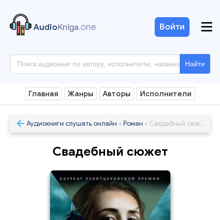
.one
Войти
Audio
Kniga
Найти
Главная
Жанры
Авторы
Исполнители
Аудиокниги слушать онлайн
»
Роман
» Свадебный сюжет
Свадебный сюжет