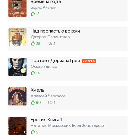
Времена года
Борис Акунин
13
Над пропастью во ржи
Джером Сэлинджер
35
4
Портрет Дориана Грея
ЛИТРЕС
Оскар Уайльд
14
Хмель
Алексей Черкасов
80
1
Еретик. Книга 1
Наталия Московских, Вера Золотарёва
5