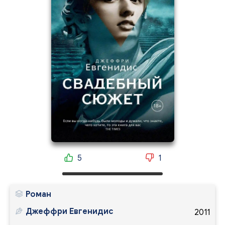
5
1
Роман
Джеффри Евгенидис
2011