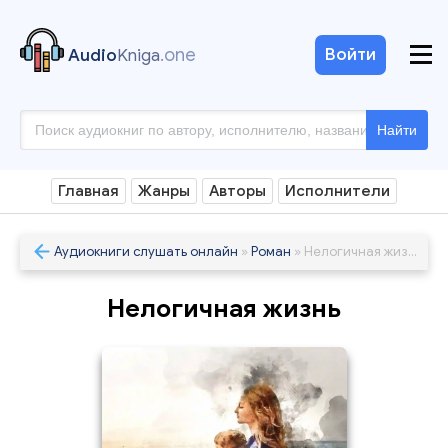
.one
Войти
Audio
Kniga
Найти
Главная
Жанры
Авторы
Исполнители
Аудиокниги слушать онлайн
»
Роман
» Нелогичная жизнь
Нелогичная жизнь