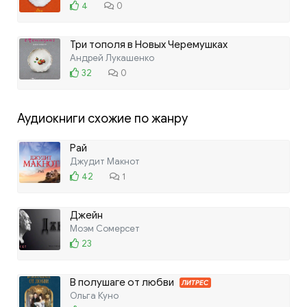
4
0
Три тополя в Новых Черемушках
Андрей Лукашенко
32
0
Аудиокниги схожие по жанру
Рай
Джудит Макнот
42
1
Джейн
Моэм Сомерсет
23
В полушаге от любви
ЛИТРЕС
Ольга Куно