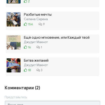
2
Разбитые мечты
Селена Сирена
154
9
Ещё одно мгновение, или Каждый твой
вздох
Джудит Макнот
16
1
Битва желаний
Джудит Макнот
18
3
Комментарии (2)
Представьтесь