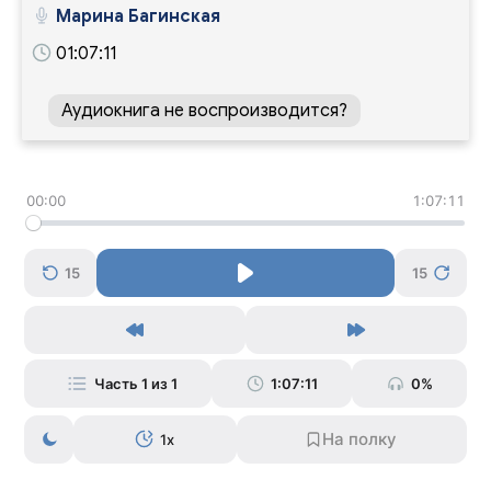
Марина Багинская
01:07:11
Аудиокнига не воспроизводится?
00:00
1:07:11
15
15
Часть 1 из 1
1:07:11
0%
1x