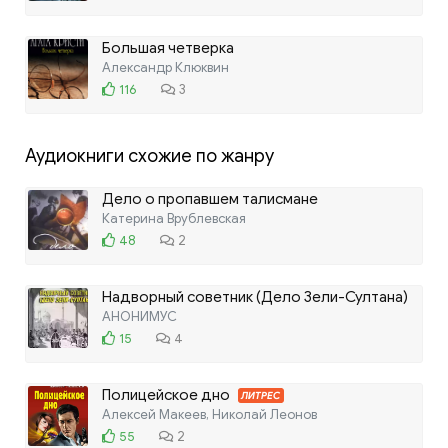
Большая четверка
Александр Клюквин
116
3
Аудиокниги схожие по жанру
Дело о пропавшем талисмане
Катерина Врублевская
48
2
Надворный советник (Дело Зели-Султана)
АНОНИМУС
15
4
Полицейское дно
ЛИТРЕС
Алексей Макеев, Николай Леонов
55
2