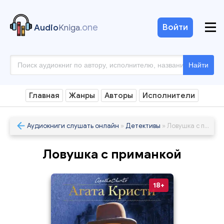
.one
Войти
Audio
Kniga
Найти
Главная
Жанры
Авторы
Исполнители
Аудиокниги слушать онлайн
»
Детективы
» Ловушка с приманкой
Ловушка с приманкой
18+