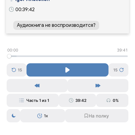
00:39:42
Аудиокнига не воспроизводится?
00:00
39:41
15
15
Часть 1 из 1
39:42
0%
1x