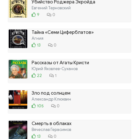
Убийство Роджера Экройда
Евгений Терновский
9
0
Тайна «Семи Циферблатов»
Агния
13
0
Рассказы от Агаты Кристи
Юрий Яковлев-Суханов
22
1
Зло под солнцем
Александр Клюквин
105
0
Смерть в облаках
Вячеслав Герасимов
13
0