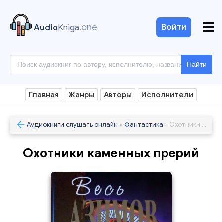
.one
Войти
Audio
Kniga
Найти
Главная
Жанры
Авторы
Исполнители
Аудиокниги слушать онлайн
»
Фантастика
» Охотники каменных прерий
Охотники каменных прерий