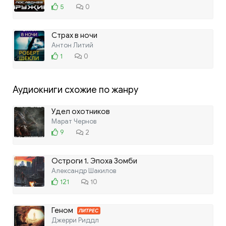
5
0
Страх в ночи
Антон Литий
1
0
Аудиокниги схожие по жанру
Удел охотников
Марат Чернов
9
2
Остроги 1. Эпоха Зомби
Александр Шакилов
121
10
Геном
ЛИТРЕС
Джерри Риддл