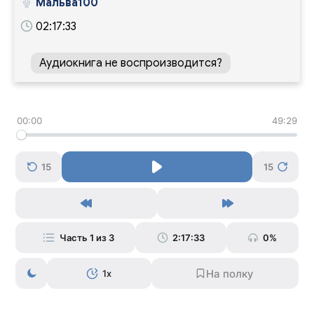
Мальва100
02:17:33
Аудиокнига не воспроизводится?
00:00
49:29
15
15
Часть 1 из 3
2:17:33
0%
1x