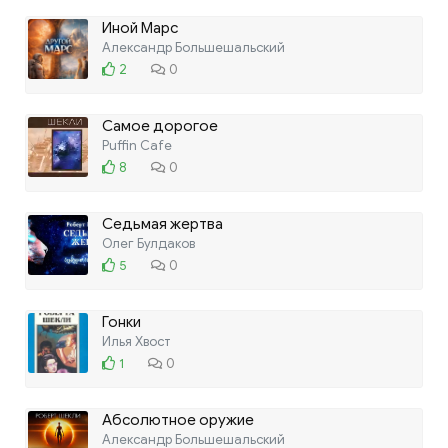
Иной Марс
Александр Большешальский
2
0
Самое дорогое
Puffin Cafe
8
0
Седьмая жертва
Олег Булдаков
5
0
Гонки
Илья Хвост
1
0
Абсолютное оружие
Александр Большешальский