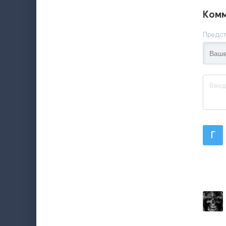
Комм
Предст
Г