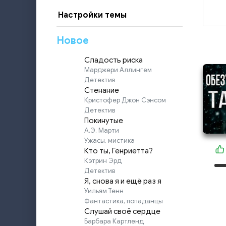
Настройки темы
Новое
Сладость риска
Марджери Аллингем
Детектив
Стенание
Кристофер Джон Сэнсом
Детектив
Покинутые
А.Э. Марти
Ужасы, мистика
Кто ты, Генриетта?
Кэтрин Эрд
Детектив
Я, снова я и ещё раз я
Уильям Тенн
Фантастика, попаданцы
Слушай своё сердце
Барбара Картленд