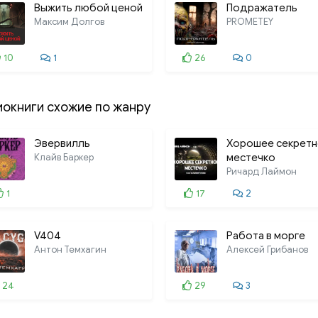
Выжить любой ценой
Подражатель
Максим Долгов
PROMETEY
10
1
26
0
иокниги схожие по жанру
Эвервилль
Хорошее секрет
Клайв Баркер
местечко
Ричард Лаймон
1
17
2
V404
Работа в морге
Антон Темхагин
Алексей Грибанов
24
29
3