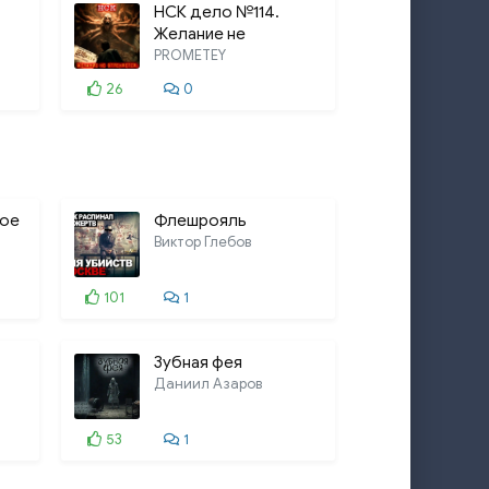
НСК дело №114.
Желание не
отменяется
PROMETEY
26
0
ное
Флешрояль
Виктор Глебов
101
1
Зубная фея
Даниил Азаров
53
1