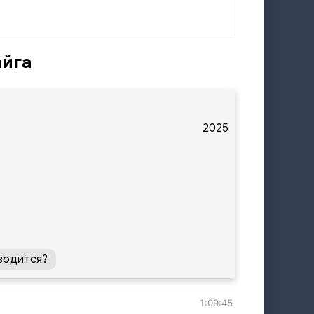
айга
2025
водится?
1:09:45