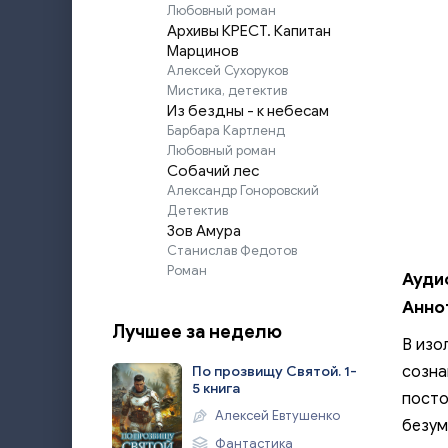
Любовный роман
Архивы КРЕСТ. Капитан
Марцинов
Алексей Сухоруков
Мистика, детектив
Из бездны - к небесам
Барбара Картленд
Любовный роман
Собачий лес
Александр Гоноровский
Детектив
Зов Амура
Станислав Федотов
Роман
Ауди
Анно
Лучшее за неделю
В изо
созна
По прозвищу Святой. 1-
5 книга
посто
Алексей Евтушенко
безум
Фантастика