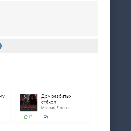
му
Дом разбитых
стёкол
Максим Долгов
12
1