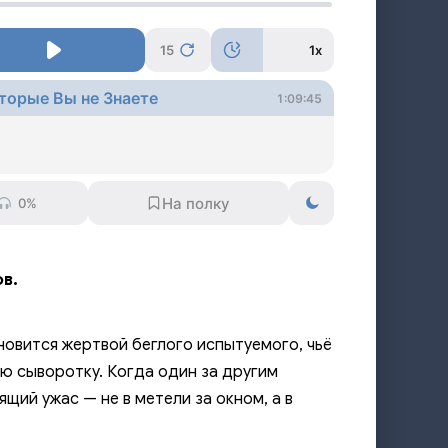
15
1x
торые Вы не Знаете
1:09:45
0%
в.
овится жертвой беглого испытуемого, чьё
ую сыворотку. Когда один за другим
ий ужас — не в метели за окном, а в