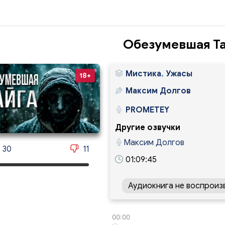
Обезумевшая Т
Мистика
,
Ужасы
18+
Максим Долгов
PROMETEY
Другие озвучки
Максим Долгов
30
11
01:09:45
Аудиокнига не воспроиз
00:00