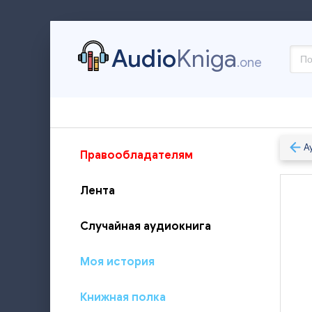
Audio
Kniga
.one
А
Правообладателям
Лента
Случайная аудиокнига
Моя история
Книжная полка