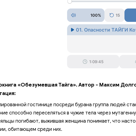
100%
15
01. Опасности ТАЙГИ Ко
1:09:45
окнига «Обезумевшая Тайга». Автор - Максим Долго
тация:
лированной гостинице посреди бурана группа людей стан
ние способно переселяться в чужие тела через мутагенн
яльцы погибают, выжившая женщина понимает, что настоящ
ии, обитающем среди них.