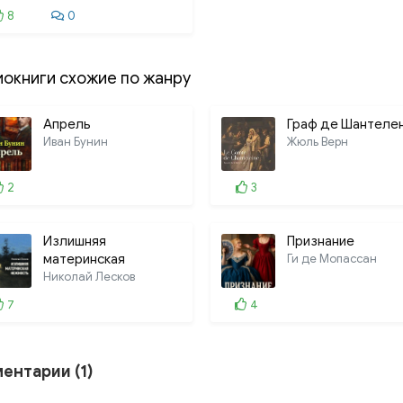
8
0
иокниги схожие по жанру
Апрель
Граф де Шантеле
Иван Бунин
Жюль Верн
2
3
Излишняя
Признание
материнская
Ги де Мопассан
нежность
Николай Лесков
7
4
ентарии (1)