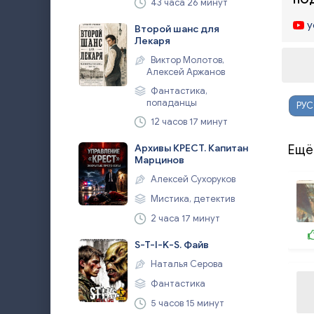
ПОД
43 часа 26 минут
y
Второй шанс для
Лекаря
Виктор Молотов,
Алексей Аржанов
Фантастика,
попаданцы
РУ
12 часов 17 минут
Архивы КРЕСТ. Капитан
Ещё
Марцинов
Алексей Сухоруков
Мистика, детектив
2 часа 17 минут
S-T-I-K-S. Файв
Наталья Серова
Фантастика
5 часов 15 минут