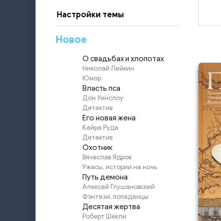
Настройки темы
Новое
О свадьбах и хлопотах
Николай Лейкин
Юмор
Власть пса
Дон Уинслоу
Детектив
Его новая жена
Кайра Руда
Детектив
Охотник
Вячеслав Ядров
Ужасы, истории на ночь
Путь демона
Алексей Глушановский
Фэнтези, попаданцы
Десятая жертва
Роберт Шекли