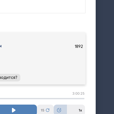
ч
1892
водится?
3:00:25
15
1x