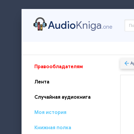
Audio
Kniga
.one
А
Правообладателям
Лента
Случайная аудиокнига
Моя история
Книжная полка