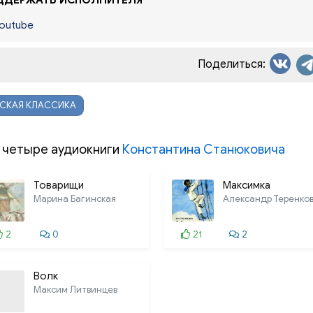
ДЕРЖАТЬ ИСПОЛНИТЕЛЯ
outube
Поделиться:
ССКАЯ КЛАССИКА
 четыре аудиокниги
Константина Станюковича
Товарищи
Максимка
Марина Багинская
Александр Теренко
2
0
21
2
Волк
Максим Литвинцев