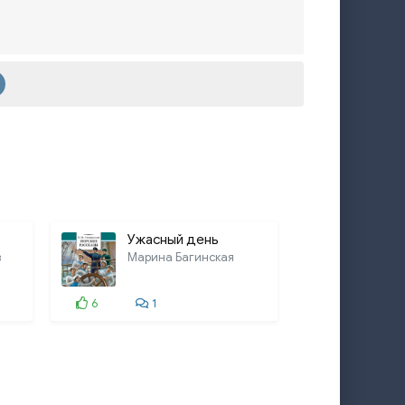
Ужасный день
в
Марина Багинская
6
1