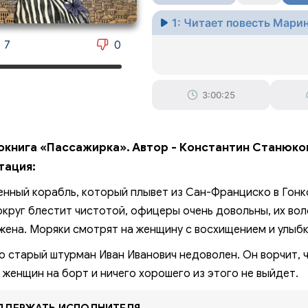
1: Читает повесть Мари
7
0
3:00:25
окнига «Пассажирка». Автор - Константин Станюко
тация:
енный корабль, который плывет из Сан-Франциско в Гонк
округ блестит чистотой, офицеры очень довольны, их во
жена. Моряки смотрят на женщину с восхищением и улыбк
о старый штурман Иван Иванович недоволен. Он ворчит, 
 женщин на борт и ничего хорошего из этого не выйдет.