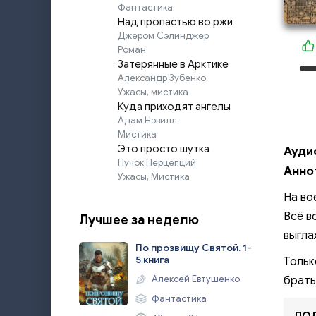
Фантастика
Над пропастью во ржи
Джером Сэлинджер
Роман
Затерянные в Арктике
Александр Зубенко
Ужасы, мистика
Куда приходят ангелы
Адам Нэвилл
Мистика
Это просто шутка
Ауди
Пучок Перцепций
Анно
Ужасы, Мистика
На во
Всё в
Лучшее за неделю
выгла
По прозвищу Святой. 1-
5 книга
Тольк
Алексей Евтушенко
брать
Фантастика