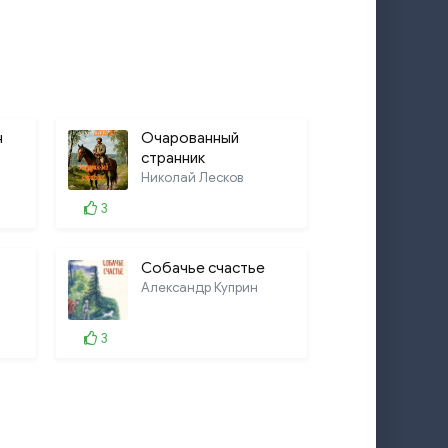
н
Очарованный
странник
Николай Лесков
3
Собачье счастье
Александр Куприн
3