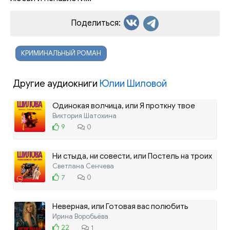
Поделиться:
КРИМИНАЛЬНЫЙ РОМАН
Другие аудиокниги
Юлии Шиловой
Одинокая волчица, или Я проткну твое
сердце шпилькой
Виктория Шатохина
9
0
Ни стыда, ни совести, или Постель на троих
Светлана Сенчева
7
0
Неверная, или Готовая вас полюбить
Ирина Воробьёва
22
1