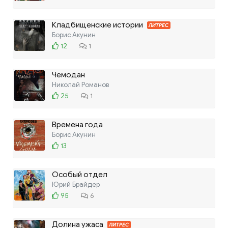
Кладбищенские истории
ЛИТРЕС
Борис Акунин
12
1
Чемодан
Николай Романов
25
1
Времена года
Борис Акунин
13
Особый отдел
Юрий Брайдер
95
6
Долина ужаса
ЛИТРЕС