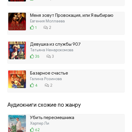
Меня зовут Провокация, или Я выбираю
мужчин под цвет платья
Евгения Моллаева
1
2
Девушка из службы 907
Татьяна Ненарокомова
35
3
Базарное счастье
Галина Розинова
4
2
Аудиокниги схожие по жанру
Убить пересмешника
Харпер Ли
62