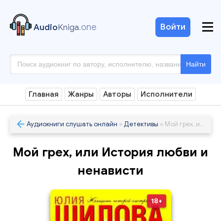
.one
Войти
Audio
Kniga
Найти
Главная
Жанры
Авторы
Исполнители
Аудиокниги слушать онлайн
»
Детективы
» Мой грех, или История любви и ненависти
Мой грех, или История любви и
ненависти
18+