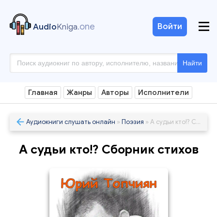
.one
Войти
Audio
Kniga
Найти
Главная
Жанры
Авторы
Исполнители
Аудиокниги слушать онлайн
»
Поэзия
» А судьи кто!? Сборник стихов
А судьи кто!? Сборник стихов