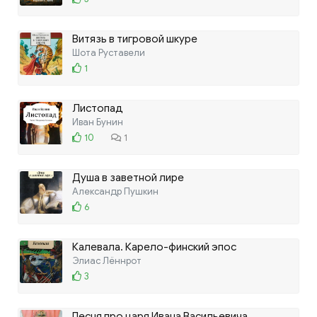
Витязь в тигровой шкуре
Шота Руставели
1
Листопад
Иван Бунин
10
1
Душа в заветной лире
Александр Пушкин
6
Калевала. Карело-финский эпос
Элиас Лённрот
3
Песня про царя Ивана Васильевича,