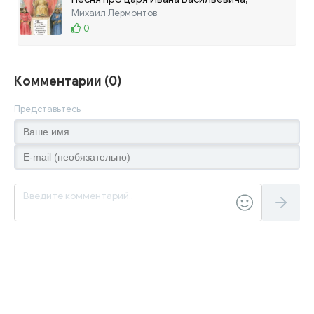
молодого опричника и удалого купца
Михаил Лермонтов
Калашникова
0
Комментарии (0)
Представьтесь