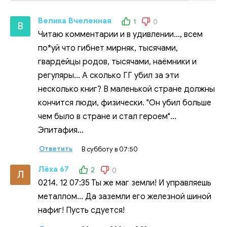
Велика Вчеленная
1
0
В
Читаю комментарии и в удивлении..., всем
по*уй что гибнет мирняк, тысячами,
гвардейцы родов, тысячами, наёмники и
регуляры... А сколько ГГ убил за эти
несколько книг? В маленькой стране должны
кончится люди, физически. "Он убил больше
чем было в стране и стал героем"...
Эпитафия...
Ответить
В субботу в 07:50
Лёха 67
2
0
Л
0214. 12 07:35 Ты же маг земли! И управляешь
металлом... Да заземли его железной шиной
нафиг! Пусть сдуется!