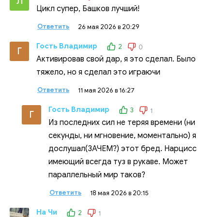
Л
Цикл супер, Башков лучший!
Ответить
26 мая 2026 в 20:29
Гость Владимир
2
0
Г
Активировав свой дар, я это сделал. Было
тяжело, но я сделал это играючи
Ответить
11 мая 2026 в 16:27
Гость Владимир
3
1
Г
Из последних сил не теряя времени (ни
секунды, ни мгновение, моментально) я
дослушал(ЗАЧЕМ?) этот бред. Нарцисс
имеющий всегда туз в рукаве. Может
параллельный мир таков?
Ответить
18 мая 2026 в 20:15
На Чи
2
1