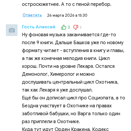
остросюжетнее. А то с пеной перебор.
Ответить
26 марта 2026 в 15:30
Гость Алексей
3
1
Ну фоновая музыка заканчивается где-то
после 9 книги. Дальше Башков уже по новому
формату читает - вступления в книгу и главы,
а так же конечная мелодия книги. Цикл
хорош. Почти на уровне Лекаря. Остался
Демонолог, Химеролог и можно
дослушивать центральный цикл Охотника,
так как Лекаря я уже дослушал.
Ещё бы он дописал цикл про Социопата, а то
Бездна участвует в Охотнике на правах
заботливой бабушки, но Варга только один
раз приплели в Охотнике.
Куда тут идут Орден Кракена, Кодекс