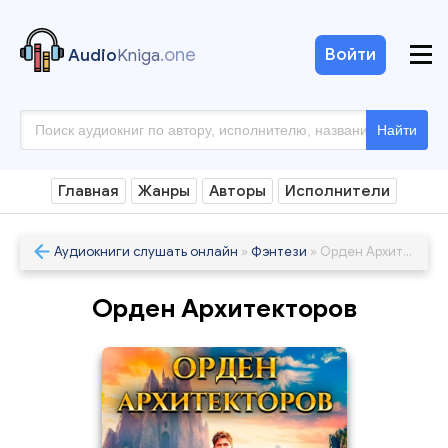
.one
Войти
Audio
Kniga
Найти
Главная
Жанры
Авторы
Исполнители
Аудиокниги слушать онлайн
»
Фэнтези
» Орден Архитекторов
Орден Архитекторов