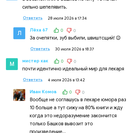
сильно шепелявить.
Ответить
28 июля 2026 в 17:34
Лёха 67
0
0
Л
За очепятки, зуб выбили, швиштсщий! 😉
Ответить
30 июля 2026 в 18:37
мистер как
0
0
М
почти идентично идеальный мир для лекаря
Ответить
4 июля 2026 в 13:42
Иван Комов
0
0
Вообще не соглашусь в лекаре юмора раз
10 больше а тут сижу на 80% книги и жду
когда это недоразумение закончится
только Башков вывозит это
произведение...