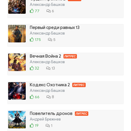
Александр Башков
77
6
Первый среди равных 13
Александр Башков
175
5
Вечная Война 2
ЛИТРЕС
Александр Башков
32
13
Кодекс Охотника 2
ЛИТРЕС
Александр Башков
66
8
Повелитель дронов
ЛИТРЕС
Андрей Брежнев
19
1