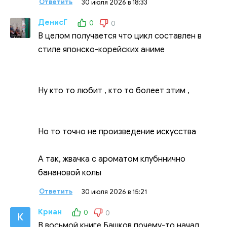
Ответить
30 июля 2026 в 18:33
ДенисГ
0
0
В целом получается что цикл составлен в
стиле японско-корейских аниме
Ну кто то любит , кто то болеет этим ,
Но то точно не произведение искусства
А так, жвачка с ароматом клубннично
банановой колы
Ответить
30 июля 2026 в 15:21
Криан
0
0
К
В восьмой книге Башков почему-то начал