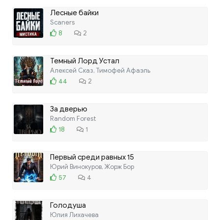
Лесные байки
Scaners
8
2
Темный Лорд Устал
Алексей Сказ, Тимофей Афаэль
44
2
За дверью
Random Forest
18
1
Первый среди равных 15
Юрий Винокуров, Жорж Бор
57
4
Голодуша
Юлия Лихачева