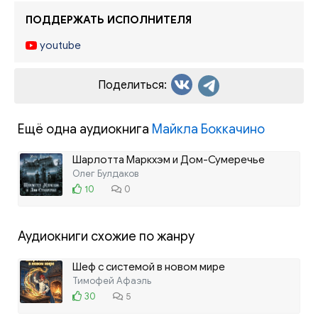
ПОДДЕРЖАТЬ ИСПОЛНИТЕЛЯ
youtube
Поделиться:
Ещё одна аудиокнига
Майкла Боккачино
Шарлотта Маркхэм и Дом-Сумеречье
Олег Булдаков
10
0
Аудиокниги схожие по жанру
Шеф с системой в новом мире
Тимофей Афаэль
30
5