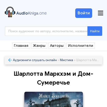
.one
Войти
Audio
Kniga
Найти
Главная
Жанры
Авторы
Исполнители
Аудиокниги слушать онлайн
»
Мистика
» Шарлотта Маркхэм и Дом-Сумеречье
Шарлотта Маркхэм и Дом-
Сумеречье