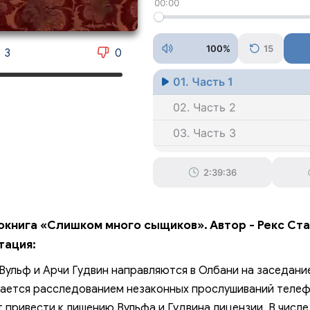
00:00
100%
15
3
0
01. Часть 1
02. Часть 2
03. Часть 3
04. Часть 4
2:39:36
05. Часть 5
06. Часть 6
окнига «Слишком много сыщиков». Автор - Рекс Ста
07. Часть 7
тация:
08. Часть 8
Вульф и Арчи Гудвин направляются в Олбани на заседани
ается расследованием незаконных прослушиваний телеф
 привести к лишению Вульфа и Гудвина лицензии. В числ