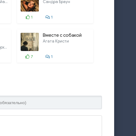
Макс Глэдстоун, Брайан Фрэнсис
Сандра Браун
1
1
Вместе с собакой
Агата Кристи
Валентин Пикуль, Хорхе Луис Борхес,
7
1