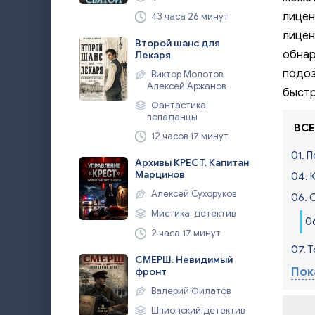
лицен
43 часа 26 минут
лицен
Второй шанс для
обнар
Лекаря
подоз
Виктор Молотов,
Алексей Аржанов
быстр
Фантастика,
попаданцы
ВСЕ
12 часов 17 минут
01. 
Архивы КРЕСТ. Капитан
Марцинов
04. 
Алексей Сухоруков
06. 
Мистика, детектив
0
2 часа 17 минут
07. 
СМЕРШ. Невидимый
Пок
фронт
Валерий Филатов
Шпионский детектив