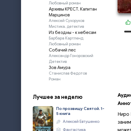
Любовный роман
Архивы КРЕСТ. Капитан
Марцинов
Алексей Сухоруков
Мистика, детектив
Из бездны - к небесам
Барбара Картленд
Любовный роман
Собачий лес
Александр Гоноровский
Детектив
Зов Амура
Станислав Федотов
Роман
Ауди
Лучшее за неделю
Анно
По прозвищу Святой. 1-
5 книга
Ниро 
Алексей Евтушенко
заним
Фантастика
может