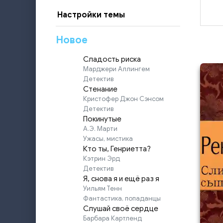
Настройки темы
Новое
Сладость риска
Марджери Аллингем
Детектив
Стенание
Кристофер Джон Сэнсом
Детектив
Покинутые
А.Э. Марти
Ужасы, мистика
Кто ты, Генриетта?
Кэтрин Эрд
Детектив
Я, снова я и ещё раз я
Уильям Тенн
Фантастика, попаданцы
Слушай своё сердце
Барбара Картленд