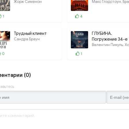
Жорж Сименон
1
4
Трудный клиент
ГЛУБИНА.
Сандра Браун
Погружение 34-е
0
1
ентарии (0)
авьтесь