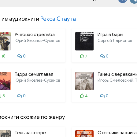
гие аудиокниги
Рекса Стаута
Учебная стрельба
Игра в бары
Юрий Яковлев-Суханов
Сергей Ларионов
18
0
7
0
Гидра семиглавая
Танец с веревкам
Юрий Яковлев-Суханов
8
0
4
0
иокниги схожие по жанру
Тень на шторе
Охотники за книг