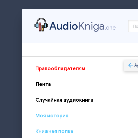
Audio
Kniga
.one
А
Правообладателям
Лента
Случайная аудиокнига
Моя история
Книжная полка