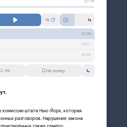
27:19
15
1x
27:20
14:21
22:27
15:55
0%
20:27
23:02
ут.
14:37
21:27
е комиссии штата Нью-Йорк, которая
онных разговоров. Нарушение закона
е приглашённых также семеро