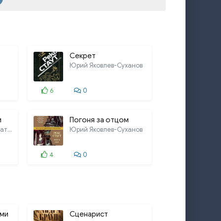
Секрет
Юрий Яковлев-Суханов
6
0
и
Погоня за отцом
Игорь Смеловский, Татьяна Дорофеева
Юрий Яковлев-Суханов
4
0
ами
Сценарист