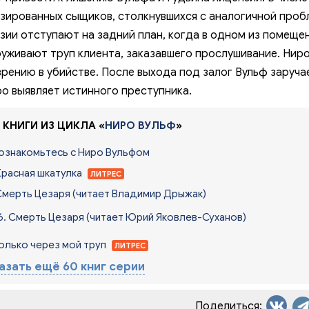
зированных сыщиков, столкнувшихся с аналогичной проб
зии отступают на задний план, когда в одном из помещен
уживают труп клиента, заказавшего прослушивание. Нир
рению в убийстве. После выхода под залог Вульф заруч
о выявляет истинного преступника.
 КНИГИ ИЗ ЦИКЛА «
НИРО ВУЛЬФ
»
Познакомьтесь с Ниро Вульфом
Красная шкатулка
ЛИТРЕС
Смерть Цезаря
(читает Владимир Дрыжак)
6. Смерть Цезаря
(читает Юрий Яковлев-Суханов)
Только через мой труп
ЛИТРЕС
азать ещё 60 книг серии
Поделиться: