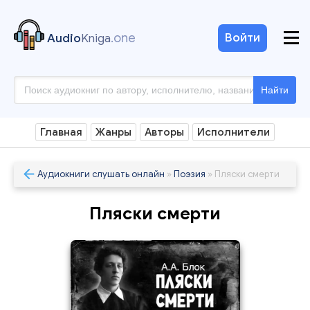
.one
Войти
Audio
Kniga
Найти
Главная
Жанры
Авторы
Исполнители
Аудиокниги слушать онлайн
»
Поэзия
» Пляски смерти
Пляски смерти