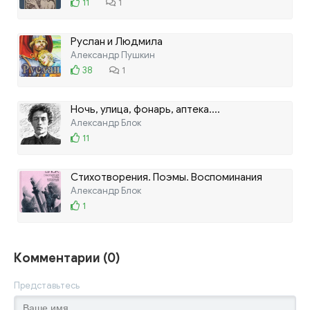
11
1
Руслан и Людмила
Александр Пушкин
38
1
Ночь, улица, фонарь, аптека....
Александр Блок
11
Стихотворения. Поэмы. Воспоминания
современников
Александр Блок
1
Комментарии (0)
Представьтесь