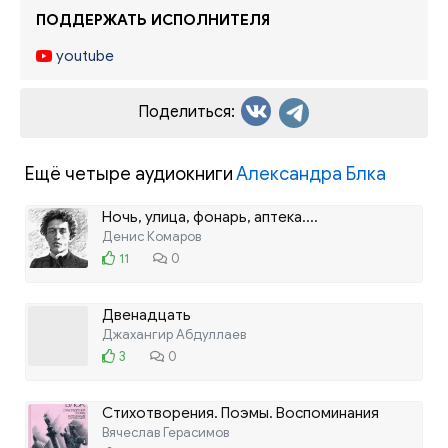
ПОДДЕРЖАТЬ ИСПОЛНИТЕЛЯ
youtube
Поделиться:
Ещё четыре аудиокниги
Александра Блка
Ночь, улица, фонарь, аптека....
Денис Комаров
11
0
Двенадцать
Джахангир Абдуллаев
3
0
Стихотворения. Поэмы. Воспоминания
современников
Вячеслав Герасимов