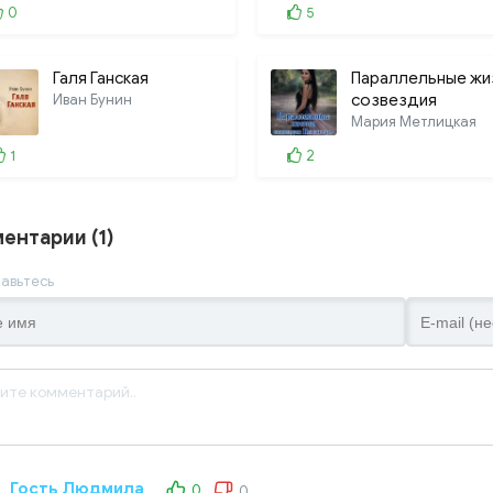
024. Глава 24. Холли
0
5
025. Эпилог. Крейтон. Д
Галя Ганская
Параллельные жи
Иван Бунин
созвездия
Близнецов
Мария Метлицкая
1
2
ентарии (1)
авьтесь
Гость Людмила
0
0