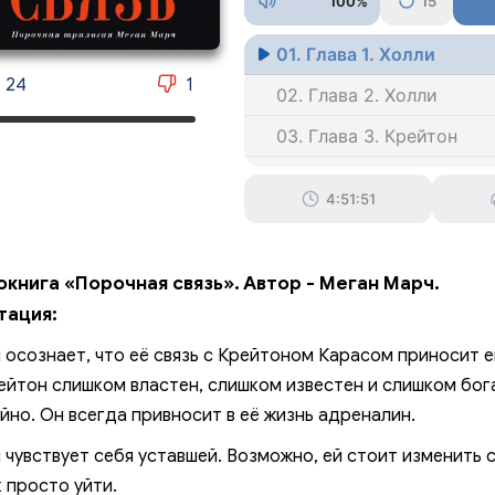
100%
15
01. Глава 1. Холли
24
1
02. Глава 2. Холли
03. Глава 3. Крейтон
04. Глава 4. Холли
4:51:51
05. Глава 5. Холли
06. Глава 6. Крейтон
окнига «Порочная связь». Автор - Меган Марч.
07. Глава 7. Крейтон
тация:
08. Глава 8. Холли
 осознает, что её связь с Крейтоном Карасом приносит е
09. Глава 9. Крейтон
ейтон слишком властен, слишком известен и слишком бог
йно. Он всегда привносит в её жизнь адреналин.
010. Глава 10. Холли
 чувствует себя уставшей. Возможно, ей стоит изменить 
011. Глава 11. Крейтон
к просто уйти.