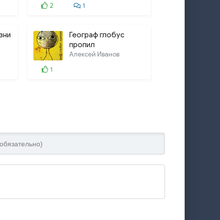
6:32
2
1
евять месяцев спустя
9:00
зни
Географ глобус
пропил
Алексей Иванов
1