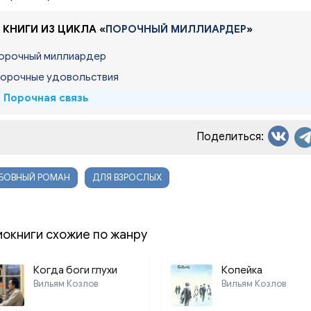
012. Глава 12. Холли
 КНИГИ ИЗ ЦИКЛА «
ПОРОЧНЫЙ МИЛЛИАРДЕР
»
013. Глава 13. Холли
Порочный миллиардер
014. Глава 14. Крейтон
Порочные удовольствия
015. Глава 15. Холли
. Порочная связь
016. Глава 16. Крейтон
017. Глава 17. Холли
Поделиться:
018. Глава 18. Крейтон
БОВНЫЙ РОМАН
ДЛЯ ВЗРОСЛЫХ
019. Глава 19. Холли
020. Глава 20. Крейтон
иокниги схожие по жанру
021. Глава 21. Крейтон
022. Глава 22. Холли
Когда боги глухи
Копейка
Вильям Козлов
Вильям Козлов
023. Глава 23. Крейтон