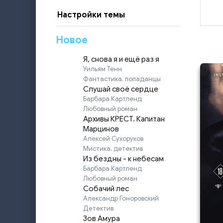
Настройки темы
Новое
Я, снова я и ещё раз я
Уильям Тенн
Фантастика, попаданцы
Слушай своё сердце
Барбара Картленд
Любовный роман
Архивы КРЕСТ. Капитан
Марцинов
Алексей Сухоруков
Мистика, детектив
Из бездны - к небесам
Барбара Картленд
Любовный роман
Собачий лес
Александр Гоноровский
Детектив
Зов Амура