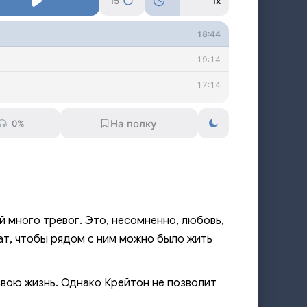
15
1x
18:44
19:14
17:14
17:31
0%
9:30
4:28
15:54
11:40
й много тревог. Это, несомненно, любовь,
14:37
ат, чтобы рядом с ним можно было жить
20:02
свою жизнь. Однако Крейтон не позволит
3:28