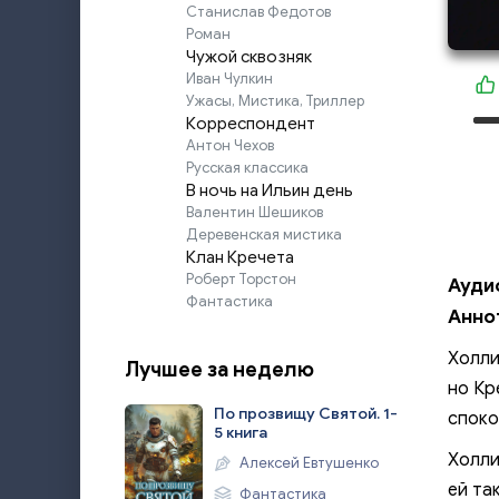
Станислав Федотов
Роман
Чужой сквозняк
Иван Чулкин
Ужасы, Мистика, Триллер
Корреспондент
Антон Чехов
Русская классика
В ночь на Ильин день
Валентин Шешиков
Деревенская мистика
Клан Кречета
Роберт Торстон
Ауди
Фантастика
Анно
Холли
Лучшее за неделю
но Кр
По прозвищу Святой. 1-
споко
5 книга
Холли
Алексей Евтушенко
ей та
Фантастика