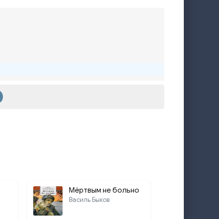
7:17
2:26
15:36
10:01
6:54
14:50
10:26
4:54
11:41
15:25
5:33
Мёртвым не больно
Василь Быков
18:54