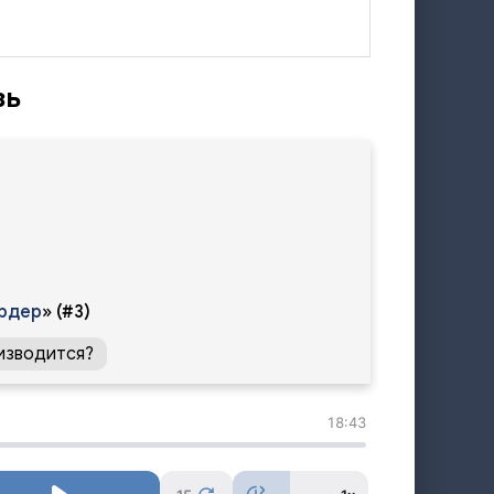
зь
рдер
»
(#3)
изводится?
18:43