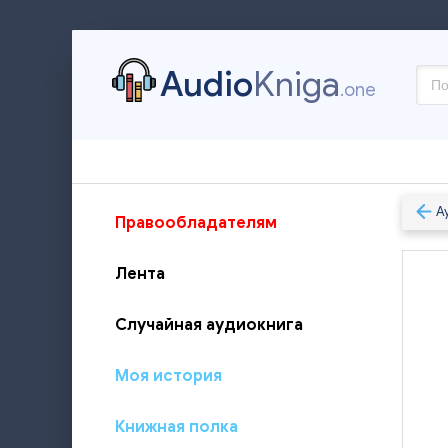
Audio
Kniga
.one
А
Правообладателям
Лента
Случайная аудиокнига
Моя история
Книжная полка