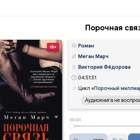
Порочная свя
Роман
18+
Меган Марч
Виктория Фёдорова
04:51:51
Цикл
«
Порочный миллиа
Аудиокнига не воспро
00:00