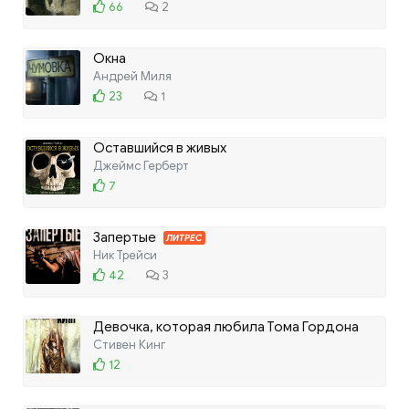
66
2
Окна
Андрей Миля
23
1
Оставшийся в живых
Джеймс Герберт
7
Запертые
ЛИТРЕС
Ник Трейси
42
3
Девочка, которая любила Тома Гордона
Стивен Кинг
ЛИТРЕС
12