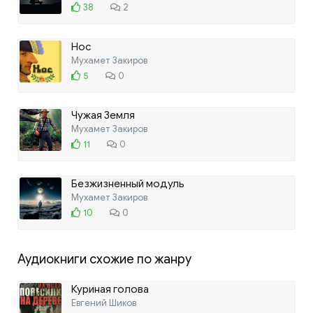
38
2
Нос
Мухамет Закиров
5
0
Чужая Земля
Мухамет Закиров
11
0
Безжизненный модуль
Мухамет Закиров
10
0
Аудиокниги схожие по жанру
Куриная голова
Евгений Шиков