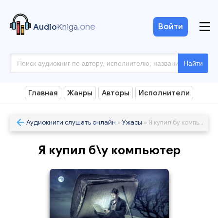
.one
Войти
Audio
Kniga
Найти
Главная
Жанры
Авторы
Исполнители
Аудиокниги слушать онлайн
»
Ужасы
» Я купил бу компьютер
Я купил б\у компьютер