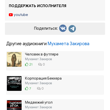
ПОДДЕРЖАТЬ ИСПОЛНИТЕЛЯ
youtube
Поделиться:
Другие аудиокниги
Мухамета Закирова
Человек в футляре
Мухамет Закиров
21
0
Корпорация Беккера
Мухамет Закиров
7
0
Медвежий угол
Мухамет Закиров