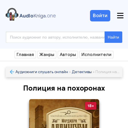
.one
Войти
Audio
Kniga
Найти
Главная
Жанры
Авторы
Исполнители
Аудиокниги слушать онлайн
»
Детективы
» Полиция на похоронах
Полиция на похоронах
18+