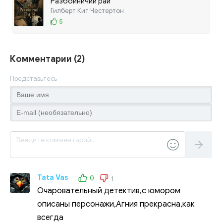
Разбойничий рай
Гилберт Кит Честертон
5
Комментарии (2)
Представьтесь
Tata Vas
0
1
Очаровательный детектив,с юмором
описаны персонажи,Агния прекрасна,как
всегда