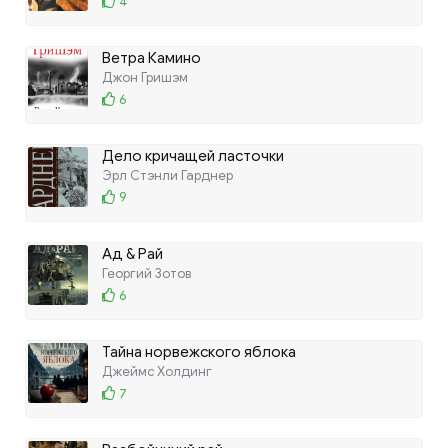
4
Ветра Камино
Джон Гришэм
6
Дело кричащей ласточки
Эрл Стэнли Гарднер
9
Ад & Рай
Георгий Зотов
6
Тайна норвежского яблока
Джеймс Холдинг
7