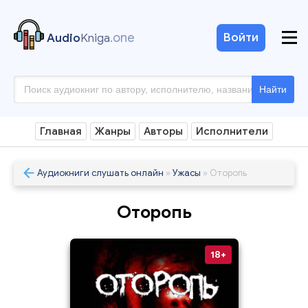
.one
Войти
Audio
Kniga
Найти
Главная
Жанры
Авторы
Исполнители
Аудиокниги слушать онлайн
»
Ужасы
» Оторопь
Оторопь
18+