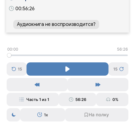
00:56:26
Аудиокнига не воспроизводится?
00:00
56:26
15
15
Часть 1 из 1
56:26
0%
1x