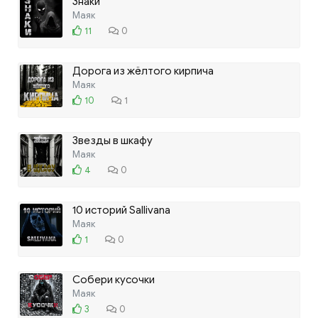
Знаки
Маяк
11
0
Дорога из жёлтого кирпича
Маяк
10
1
Звезды в шкафу
Маяк
4
0
10 историй Sallivana
Маяк
1
0
Собери кусочки
Маяк
3
0