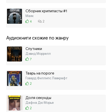
Сборник крипипасты #1
Маяк
4
2
Аудиокниги схожие по жанру
Спутники
Дэвид Моррелл
7
Тварь на пороге
Говард Филлипс Лавкрафт
2
Доля секунды
Дафна Дю Морье
2