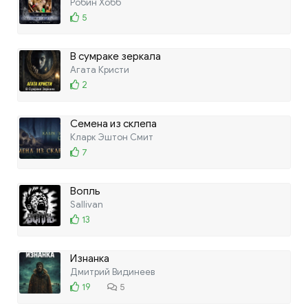
Робин Хобб
5
В сумраке зеркала
Агата Кристи
2
Семена из склепа
Кларк Эштон Смит
7
Вопль
Sallivan
13
Изнанка
Дмитрий Видинеев
19
5