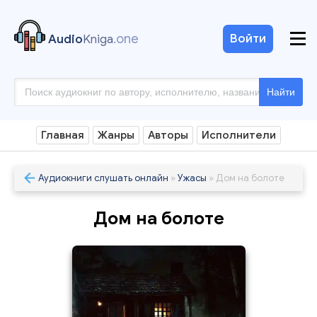
.one
Войти
Audio
Kniga
Найти
Главная
Жанры
Авторы
Исполнители
Аудиокниги слушать онлайн
»
Ужасы
» Дом на болоте
Дом на болоте