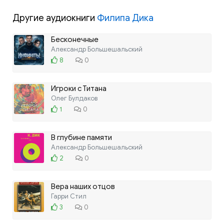
Другие аудиокниги
Филипа Дика
Бесконечные
Александр Большешальский
8
0
Игроки с Титана
Олег Булдаков
1
0
В глубине памяти
Александр Большешальский
2
0
Вера наших отцов
Гарри Стил
3
0