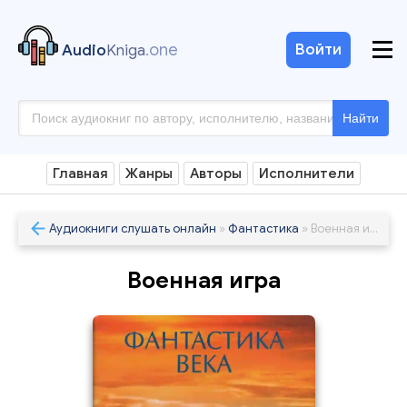
.one
Войти
Audio
Kniga
Найти
Главная
Жанры
Авторы
Исполнители
Аудиокниги слушать онлайн
»
Фантастика
» Военная игра
Военная игра