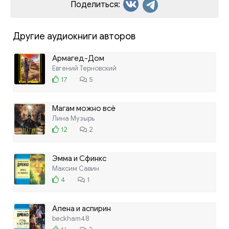
Поделиться:
Другие аудиокниги авторов
Армагед-Дом
Евгений Терновский
17
5
Магам можно всё
Лина Музырь
12
2
Эмма и Сфинкс
Максим Савин
4
1
Алена и аспирин
beckham48