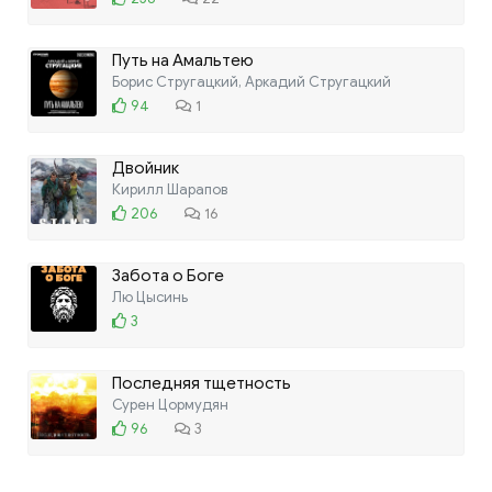
Путь на Амальтею
Борис Стругацкий, Аркадий Стругацкий
94
1
Двойник
Кирилл Шарапов
206
16
Забота о Боге
Лю Цысинь
3
Последняя тщетность
Сурен Цормудян
96
3