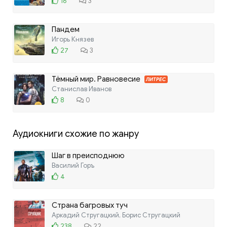
16
3
Пандем
Игорь Князев
27
3
Тёмный мир. Равновесие
ЛИТРЕС
Станислав Иванов
8
0
Аудиокниги схожие по жанру
Шаг в преисподнюю
Василий Горъ
4
Страна багровых туч
Аркадий Стругацкий, Борис Стругацкий
238
22